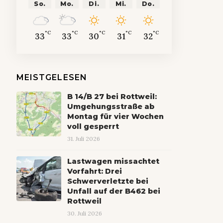
So.
Mo.
Di.
Mi.
Do.
°C
°C
°C
°C
°C
33
33
30
31
32
MEISTGELESEN
B 14/B 27 bei Rottweil:
Umgehungsstraße ab
Montag für vier Wochen
voll gesperrt
31. Juli 2026
Lastwagen missachtet
Vorfahrt: Drei
Schwerverletzte bei
Unfall auf der B462 bei
Rottweil
30. Juli 2026