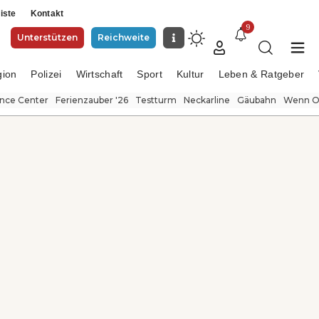
iste
Kontakt
9
Unterstützen
Reichweite
gion
Polizei
Wirtschaft
Sport
Kultur
Leben & Ratgeber
ence Center
Ferienzauber '26
Testturm
Neckarline
Gäubahn
Wenn Or