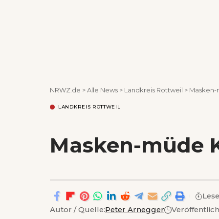
NRWZ.de
>
Alle News
>
Landkreis Rottweil
>
Masken-
LANDKREIS ROTTWEIL
Masken-müde K
Lese
Autor / Quelle:
Peter Arnegger
Veröffentlic