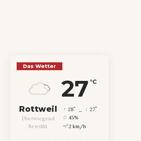
Das Wetter
27
°C
Rottweil
°
°
28
_
27
45%
Überwiegend
2 km/h
Bewölkt