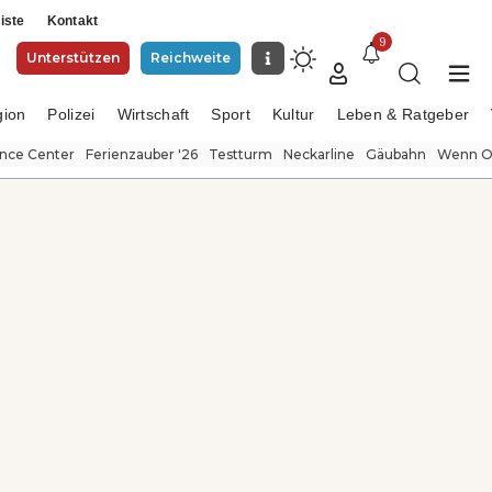
iste
Kontakt
9
Unterstützen
Reichweite
gion
Polizei
Wirtschaft
Sport
Kultur
Leben & Ratgeber
ence Center
Ferienzauber '26
Testturm
Neckarline
Gäubahn
Wenn Or