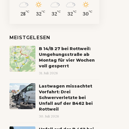
°C
°C
°C
°C
°C
28
32
32
32
30
MEISTGELESEN
B 14/B 27 bei Rottweil:
Umgehungsstraße ab
Montag für vier Wochen
voll gesperrt
31. Juli 2026
Lastwagen missachtet
Vorfahrt: Drei
Schwerverletzte bei
Unfall auf der B462 bei
Rottweil
30. Juli 2026