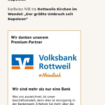
zu
Karlheinz Will
Rottweils Kirchen im
Wandel: „Der größte Umbruch seit
Napoleon“