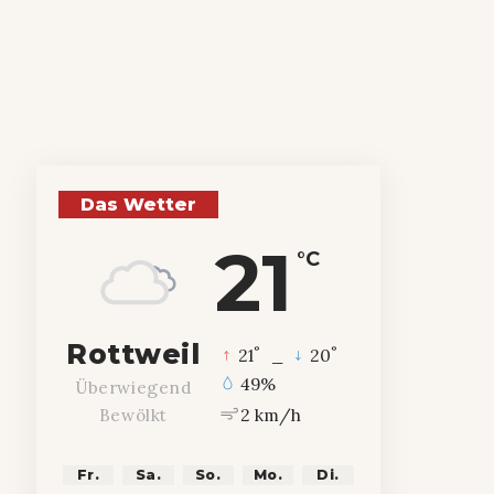
Das Wetter
21
°C
Rottweil
°
°
21
_
20
49%
Überwiegend
2 km/h
Bewölkt
Fr.
Sa.
So.
Mo.
Di.