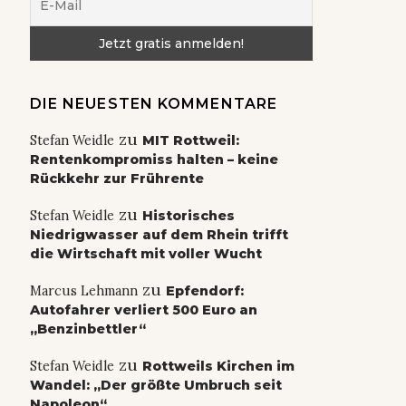
DIE NEUESTEN KOMMENTARE
zu
Stefan Weidle
MIT Rottweil:
Rentenkompromiss halten – keine
Rückkehr zur Frührente
zu
Stefan Weidle
Historisches
Niedrigwasser auf dem Rhein trifft
die Wirtschaft mit voller Wucht
zu
Marcus Lehmann
Epfendorf:
Autofahrer verliert 500 Euro an
„Benzinbettler“
zu
Stefan Weidle
Rottweils Kirchen im
Wandel: „Der größte Umbruch seit
Napoleon“