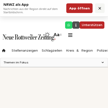
NRWZ als App
×
App öffnen
Nachrichten aus der Region direkt auf dem
Startbildschirm.
Unterstützen
Aa
Stellenanzeigen
Schlagzeilen
Kreis & Region
Polizei
Themen im Fokus
Landesgartenschau 2028
Zimmertheater Rottweil
Science Center
Ferienzauber '26
Testturm
Neckarline
Gäubahn