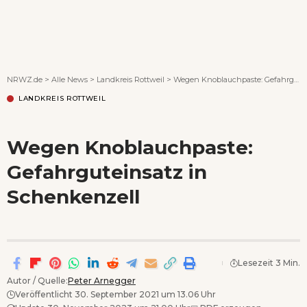
Wenn Orte erzählen ...
NRWZ.de
>
Alle News
>
Landkreis Rottweil
>
Wegen Knoblauchpaste: Gefahrguteinsatz in Schenkenzell
LANDKREIS ROTTWEIL
Wegen Knoblauchpaste:
Gefahrguteinsatz in
Schenkenzell
Lesezeit 3 Min.
Autor / Quelle:
Peter Arnegger
Veröffentlicht 30. September 2021 um 13.06 Uhr