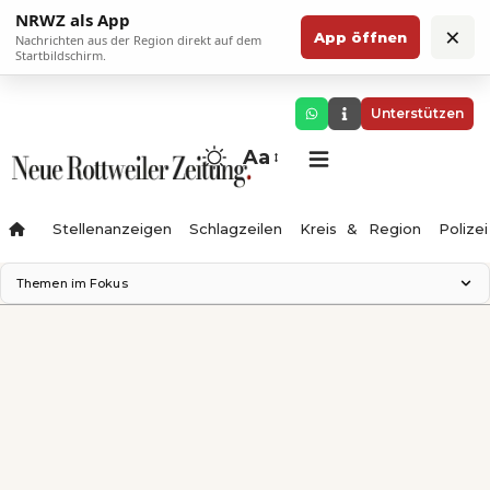
NRWZ als App
×
App öffnen
Nachrichten aus der Region direkt auf dem
Startbildschirm.
Unterstützen
Aa
Stellenanzeigen
Schlagzeilen
Kreis & Region
Polizei
Themen im Fokus
Landesgartenschau 2028
Zimmertheater Rottweil
Science Center
Ferienzauber '26
Testturm
Neckarline
Gäubahn