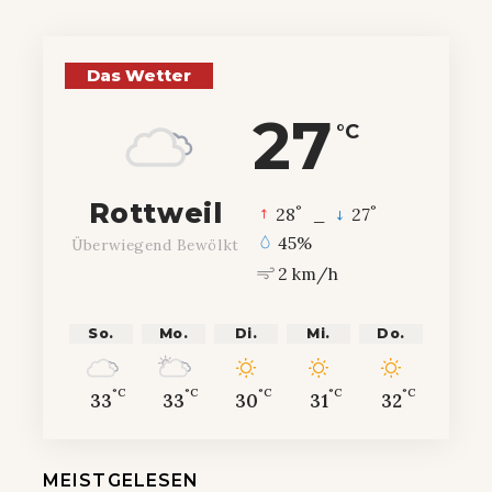
Das Wetter
27
°C
Rottweil
°
°
28
_
27
45%
Überwiegend Bewölkt
2 km/h
So.
Mo.
Di.
Mi.
Do.
°C
°C
°C
°C
°C
33
33
30
31
32
MEISTGELESEN