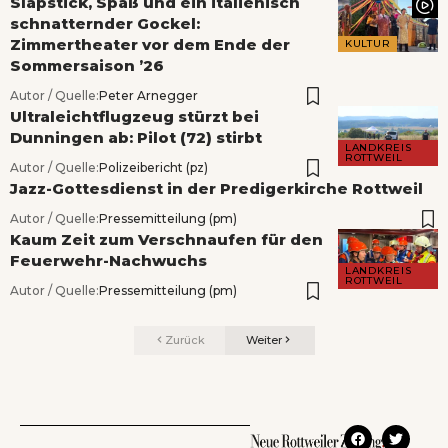
Slapstick, Spaß und ein italienisch
schnatternder Gockel:
Zimmertheater vor dem Ende der
KULTUR
Sommersaison ’26
Autor / Quelle:
Peter Arnegger
Ultraleichtflugzeug stürzt bei
Dunningen ab: Pilot (72) stirbt
LANDKREIS
ROTTWEIL
Autor / Quelle:
Polizeibericht (pz)
Jazz-Gottesdienst in der Predigerkirche Rottweil
Autor / Quelle:
Pressemitteilung (pm)
Kaum Zeit zum Verschnaufen für den
Feuerwehr-Nachwuchs
LANDKREIS
ROTTWEIL
Autor / Quelle:
Pressemitteilung (pm)
Zurück
Weiter