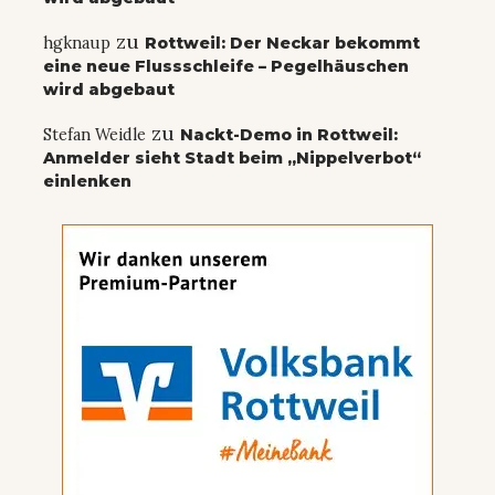
zu
hgknaup
Rottweil: Der Neckar bekommt
eine neue Flussschleife – Pegelhäuschen
wird abgebaut
zu
Stefan Weidle
Nackt-Demo in Rottweil:
Anmelder sieht Stadt beim „Nippelverbot“
einlenken