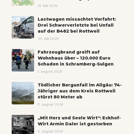
31. Juli 2026
Lastwagen missachtet Vorfahrt:
Drei Schwerverletzte bei Unfall
auf der B462 bei Rottweil
30. Juli 2026
Fahrzeugbrand greift auf
Wohnhaus über – 120.000 Euro
Schaden in Schramberg-Sulgen
1. August 2026
Tödlicher Bergunfall im Allgäu: 74-
Jähriger aus dem Kreis Rottweil
stürzt 80 Meter ab
5. August 2026
„Mit Herz und Seele Wirt“: Eckhof-
Wirt Armin Daler ist gestorben
5. August 2026