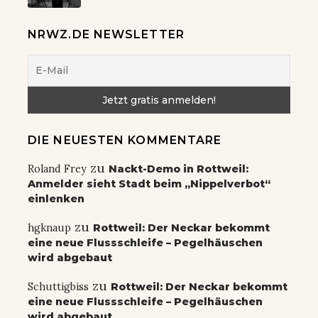
NRWZ.DE NEWSLETTER
DIE NEUESTEN KOMMENTARE
zu
Roland Frey
Nackt-Demo in Rottweil:
Anmelder sieht Stadt beim „Nippelverbot“
einlenken
zu
hgknaup
Rottweil: Der Neckar bekommt
eine neue Flussschleife – Pegelhäuschen
wird abgebaut
zu
Schuttigbiss
Rottweil: Der Neckar bekommt
eine neue Flussschleife – Pegelhäuschen
wird abgebaut