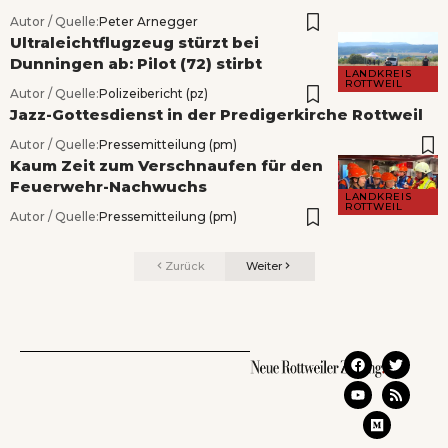
Autor / Quelle:
Peter Arnegger
Ultraleichtflugzeug stürzt bei
Dunningen ab: Pilot (72) stirbt
LANDKREIS
ROTTWEIL
Autor / Quelle:
Polizeibericht (pz)
Jazz-Gottesdienst in der Predigerkirche Rottweil
Autor / Quelle:
Pressemitteilung (pm)
Kaum Zeit zum Verschnaufen für den
Feuerwehr-Nachwuchs
LANDKREIS
ROTTWEIL
Autor / Quelle:
Pressemitteilung (pm)
Zurück
Weiter