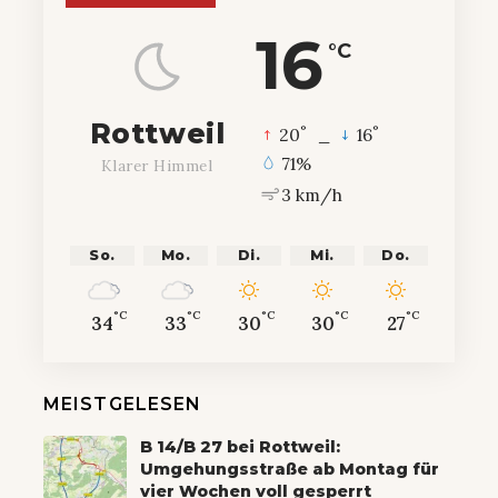
16
°C
Rottweil
°
°
20
_
16
71%
Klarer Himmel
3 km/h
So.
Mo.
Di.
Mi.
Do.
°C
°C
°C
°C
°C
34
33
30
30
27
MEISTGELESEN
B 14/B 27 bei Rottweil:
Umgehungsstraße ab Montag für
vier Wochen voll gesperrt