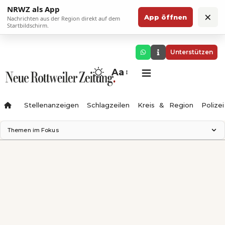
NRWZ als App
×
App öffnen
Nachrichten aus der Region direkt auf dem
Startbildschirm.
Unterstützen
Aa
Stellenanzeigen
Schlagzeilen
Kreis & Region
Polizei
Themen im Fokus
Landesgartenschau 2028
Zimmertheater Rottweil
Science Center
Ferienzauber '26
Testturm
Neckarline
Gäubahn