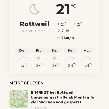
21
°C
Rottweil
°
°
21
_
21
74%
Klarer Himmel
1 km/h
Do.
Fr.
Sa.
So.
Mo.
°C
°C
°C
°C
°C
27
28
28
33
23
MEISTGELESEN
B 14/B 27 bei Rottweil:
Umgehungsstraße ab Montag für
vier Wochen voll gesperrt
31. Juli 2026