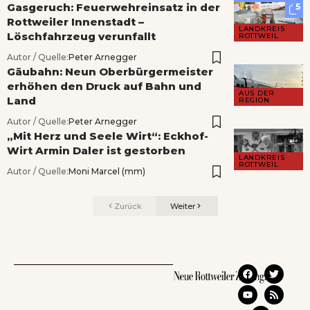
Gasgeruch: Feuerwehreinsatz in der
5
Rottweiler Innenstadt –
LANDKREIS
Löschfahrzeug verunfallt
ROTTWEIL
Autor / Quelle:
Peter Arnegger
Gäubahn: Neun Oberbürgermeister
erhöhen den Druck auf Bahn und
AUS DER
Land
REGION
Autor / Quelle:
Peter Arnegger
„Mit Herz und Seele Wirt“: Eckhof-
Wirt Armin Daler ist gestorben
LANDKREIS
ROTTWEIL
Autor / Quelle:
Moni Marcel (mm)
Zurück
Weiter