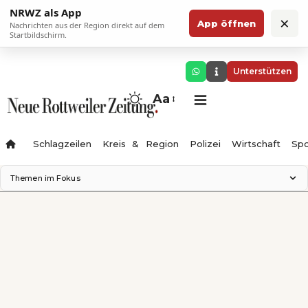
NRWZ als App
×
App öffnen
Nachrichten aus der Region direkt auf dem
Startbildschirm.
Unterstützen
Aa
Schlagzeilen
Kreis & Region
Polizei
Wirtschaft
Spo
Themen im Fokus
Landesgartenschau 2028
Science Center
Staatsmann: Theater & Denken
Ferienzauber '26
Testturm
Neckarline
Gäubahn