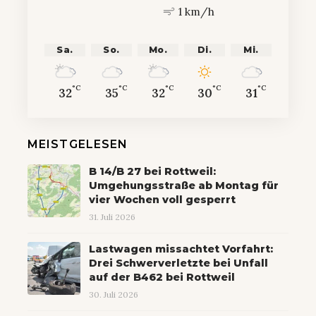
1 km/h
Sa.
So.
Mo.
Di.
Mi.
°C
°C
°C
°C
°C
32
35
32
30
31
MEISTGELESEN
B 14/B 27 bei Rottweil:
Umgehungsstraße ab Montag für
vier Wochen voll gesperrt
31. Juli 2026
Lastwagen missachtet Vorfahrt:
Drei Schwerverletzte bei Unfall
auf der B462 bei Rottweil
30. Juli 2026