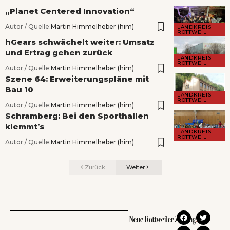
„Planet Centered Innovation“
Autor / Quelle:
Martin Himmelheber (him)
LANDKREIS
ROTTWEIL
hGears schwächelt weiter: Umsatz
und Ertrag gehen zurück
LANDKREIS
ROTTWEIL
Autor / Quelle:
Martin Himmelheber (him)
Szene 64: Erweiterungspläne mit
Bau 10
LANDKREIS
ROTTWEIL
Autor / Quelle:
Martin Himmelheber (him)
Schramberg: Bei den Sporthallen
klemmt’s
LANDKREIS
ROTTWEIL
Autor / Quelle:
Martin Himmelheber (him)
Zurück
Weiter