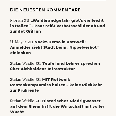
DIE NEUESTEN KOMMENTARE
zu
Florian
„Waldbrandgefahr gibt’s vielleicht
in Italien” – Paar reißt Verbotsschilder ab und
zündet Grill an
zu
U. Meyer
Nackt-Demo in Rottweil:
Anmelder sieht Stadt beim „Nippelverbot“
einlenken
zu
Stefan Weidle
Teufel und Lehrer sprechen
über Aichhaldens Infrastruktur
zu
Stefan Weidle
MIT Rottweil:
Rentenkompromiss halten – keine Rückkehr
zur Frührente
zu
Stefan Weidle
Historisches Niedrigwasser
auf dem Rhein trifft die Wirtschaft mit voller
Wucht