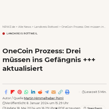
Wenn Orte erzählen ...
NRWZ.de
>
Alle News
>
Landkreis Rottweil
>
OneCoin Prozess: Drei müssen ins Gefängnis +++ aktualisiert
LANDKREIS ROTTWEIL
OneCoin Prozess: Drei
müssen ins Gefängnis +++
aktualisiert
Lesezeit 5 Min.
Autor / Quelle:
Martin Himmelheber (him)
Veröffentlicht 8. Januar 2024 um 15.29 Uhr
Update 18. Mai 2024 um 16.29 Uhr
▣
PDF erzeugen