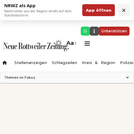
NRWZ als App
×
App öffnen
Nachrichten aus der Region direkt auf dem
Startbildschirm.
Unterstützen
Aa
Stellenanzeigen
Schlagzeilen
Kreis & Region
Polizei
Themen im Fokus
Landesgartenschau 2028
Zimmertheater Rottweil
Science Center
Ferienzauber '26
Testturm
Neckarline
Gäubahn