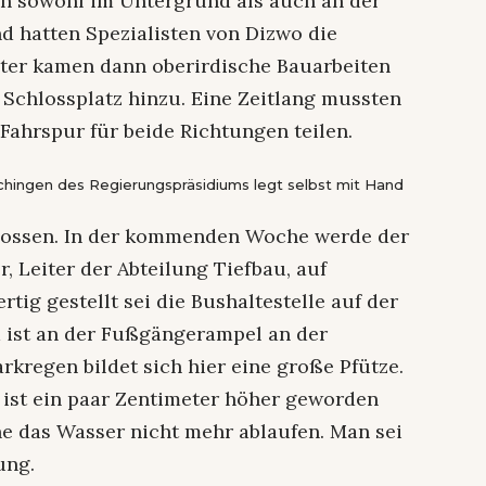
ten sowohl im Untergrund als auch an der
d hatten Spezialisten von Dizwo die
äter kamen dann oberirdische Bauarbeiten
Schlossplatz hinzu. Eine Zeitlang mussten
Fahrspur für beide Richtungen teilen.
hingen des Regierungspräsidiums legt selbst mit Hand
lossen. In der kommenden Woche werde der
 Leiter der Abteilung Tiefbau, auf
tig gestellt sei die Bushaltestelle auf der
m ist an der Fußgängerampel an der
arkregen bildet sich hier eine große Pfütze.
 ist ein paar Zentimeter höher geworden
nne das Wasser nicht mehr ablaufen. Man sei
ung.