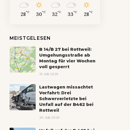
°C
°C
°C
°C
°C
28
30
32
33
28
MEISTGELESEN
B 14/B 27 bei Rottweil:
Umgehungsstraße ab
Montag für vier Wochen
voll gesperrt
31. Juli 2026
Lastwagen missachtet
Vorfahrt: Drei
Schwerverletzte bei
Unfall auf der B462 bei
Rottweil
30. Juli 2026