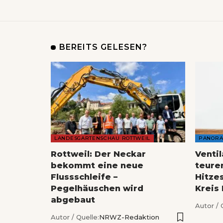
BEREITS GELESEN?
LANDESGARTENSCHAU ROTTWEIL
PANOR
Rottweil: Der Neckar
Venti
bekommt eine neue
teure
Flussschleife –
Hitze
Pegelhäuschen wird
Kreis
abgebaut
Autor / 
Autor / Quelle:
NRWZ-Redaktion