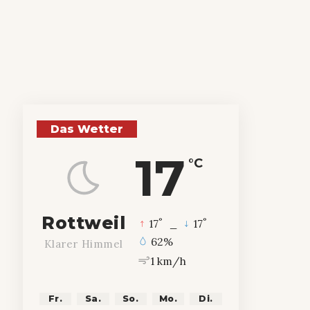
Das Wetter
17
°C
Rottweil
°
°
17
_
17
62%
Klarer Himmel
1 km/h
Fr.
Sa.
So.
Mo.
Di.