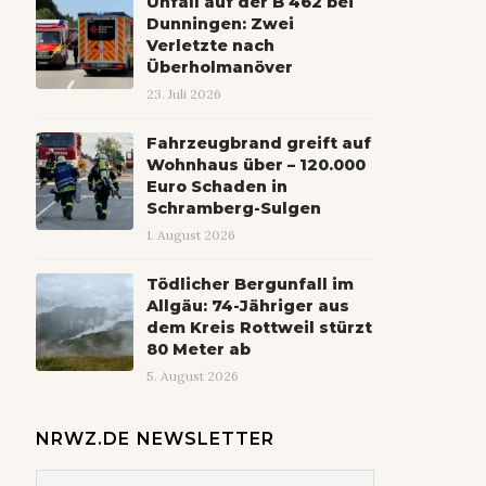
Unfall auf der B 462 bei
Dunningen: Zwei
Verletzte nach
Überholmanöver
23. Juli 2026
Fahrzeugbrand greift auf
Wohnhaus über – 120.000
Euro Schaden in
Schramberg-Sulgen
1. August 2026
Tödlicher Bergunfall im
Allgäu: 74-Jähriger aus
dem Kreis Rottweil stürzt
80 Meter ab
5. August 2026
NRWZ.DE NEWSLETTER