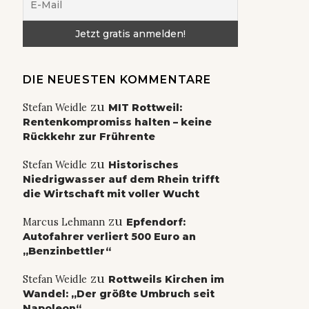
DIE NEUESTEN KOMMENTARE
zu
Stefan Weidle
MIT Rottweil:
Rentenkompromiss halten – keine
Rückkehr zur Frührente
zu
Stefan Weidle
Historisches
Niedrigwasser auf dem Rhein trifft
die Wirtschaft mit voller Wucht
zu
Marcus Lehmann
Epfendorf:
Autofahrer verliert 500 Euro an
„Benzinbettler“
zu
Stefan Weidle
Rottweils Kirchen im
Wandel: „Der größte Umbruch seit
Napoleon“