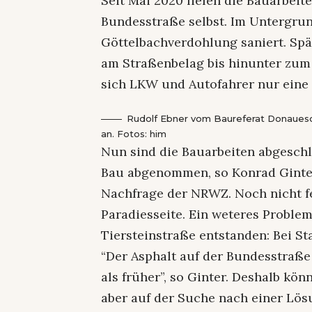
Seit Mai 2020 liefen die Bauarbei
Bundesstraße selbst. Im Untergrun
Göttelbachverdohlung saniert. Sp
am Straßenbelag bis hinunter zum 
sich LKW und Autofahrer nur eine 
Rudolf Ebner vom Baureferat Donauesc
an. Fotos: him
Nun sind die Bauarbeiten abgesch
Bau abgenommen, so Konrad Ginter,
Nachfrage der NRWZ. Noch nicht fer
Paradiesseite. Ein weteres Proble
Tiersteinstraße entstanden: Bei St
“Der Asphalt auf der Bundesstraße
als früher”, so Ginter. Deshalb kö
aber auf der Suche nach einer Lös