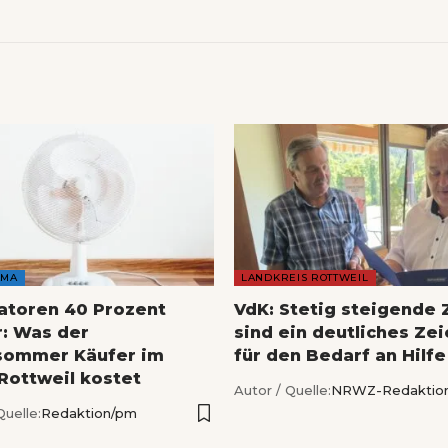
AMA
LANDKREIS ROTTWEIL
latoren 40 Prozent
VdK: Stetig steigende 
r: Was der
sind ein deutliches Ze
sommer Käufer im
für den Bedarf an Hilfe
 Rottweil kostet
Autor / Quelle:
NRWZ-Redaktio
Quelle:
Redaktion/pm