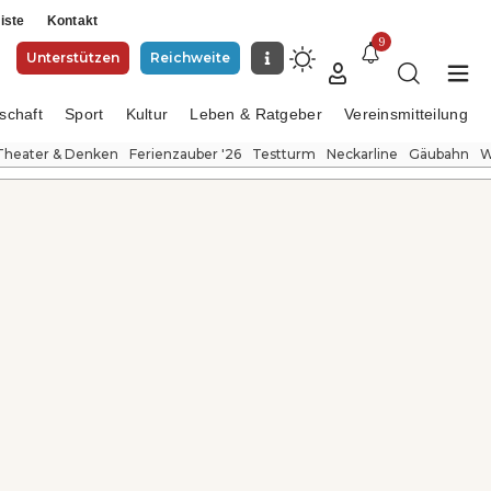
iste
Kontakt
9
Unterstützen
Reichweite
schaft
Sport
Kultur
Leben & Ratgeber
Vereinsmitteilung
Theater & Denken
Ferienzauber '26
Testturm
Neckarline
Gäubahn
W