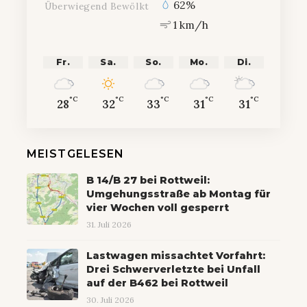
62%
Überwiegend Bewölkt
1 km/h
Fr.
Sa.
So.
Mo.
Di.
°C
°C
°C
°C
°C
28
32
33
31
31
MEISTGELESEN
B 14/B 27 bei Rottweil:
Umgehungsstraße ab Montag für
vier Wochen voll gesperrt
31. Juli 2026
Lastwagen missachtet Vorfahrt:
Drei Schwerverletzte bei Unfall
auf der B462 bei Rottweil
30. Juli 2026