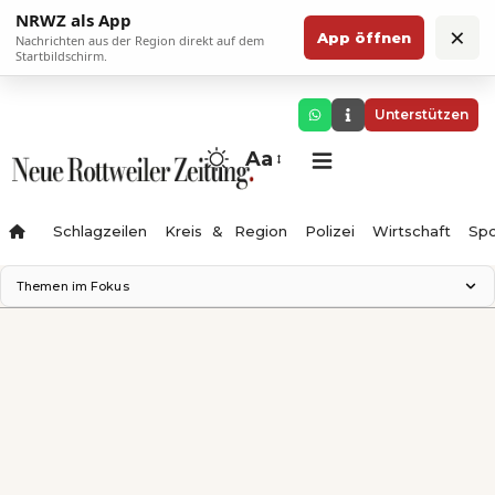
NRWZ als App
×
App öffnen
Nachrichten aus der Region direkt auf dem
Startbildschirm.
Unterstützen
Aa
Schlagzeilen
Kreis & Region
Polizei
Wirtschaft
Spo
Themen im Fokus
Landesgartenschau 2028
Science Center
Staatsmann: Theater & Denken
Ferienzauber '26
Testturm
Neckarline
Gäubahn