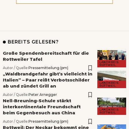
BEREITS GELESEN?
Große Spendenbereitschaft für die
Rottweiler Tafel
LANDKREIS
ROTTWEIL
Autor / Quelle:
Pressemitteilung (pm)
„Waldbrandgefahr gibt’s vielleicht in
Italien” – Paar reißt Verbotsschilder
LANDKREIS
ab und zündet Grill an
ROTTWEIL
Autor / Quelle:
Peter Arnegger
Nell-Breuning-Schule stärkt
interkontinentale Freundschaft
LANDKREIS
beim Gegenbesuch aus China
ROTTWEIL
Autor / Quelle:
Pressemitteilung (pm)
Rottweil: Der Neckar bekommt eine