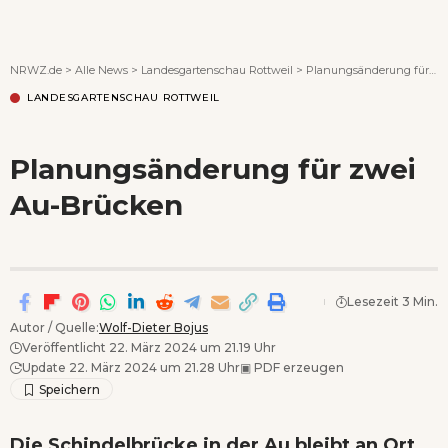
Wenn Orte erzählen ...
NRWZ.de
>
Alle News
>
Landesgartenschau Rottweil
>
Planungsänderung für zwei Au-Brücken
LANDESGARTENSCHAU ROTTWEIL
Planungsänderung für zwei
Au-Brücken
Lesezeit 3 Min.
Autor / Quelle:
Wolf-Dieter Bojus
Veröffentlicht 22. März 2024 um 21.19 Uhr
Update 22. März 2024 um 21.28 Uhr
▣
PDF erzeugen
Die Schindelbrücke in der Au bleibt an Ort