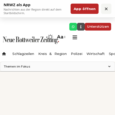
NRWZ als App
×
App öffnen
Nachrichten aus der Region direkt auf dem
Startbildschirm.
Unterstützen
Aa
Schlagzeilen
Kreis & Region
Polizei
Wirtschaft
Spo
Themen im Fokus
Landesgartenschau 2028
Science Center
Staatsmann: Theater & Denken
Ferienzauber '26
Testturm
Neckarline
Gäubahn