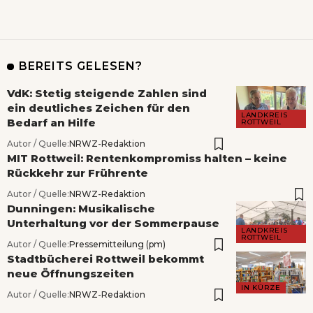
BEREITS GELESEN?
VdK: Stetig steigende Zahlen sind
ein deutliches Zeichen für den
LANDKREIS
Bedarf an Hilfe
ROTTWEIL
Autor / Quelle:
NRWZ-Redaktion
MIT Rottweil: Rentenkompromiss halten – keine
Rückkehr zur Frührente
Autor / Quelle:
NRWZ-Redaktion
Dunningen: Musikalische
Unterhaltung vor der Sommerpause
LANDKREIS
ROTTWEIL
Autor / Quelle:
Pressemitteilung (pm)
Stadtbücherei Rottweil bekommt
neue Öffnungszeiten
IN KÜRZE
Autor / Quelle:
NRWZ-Redaktion