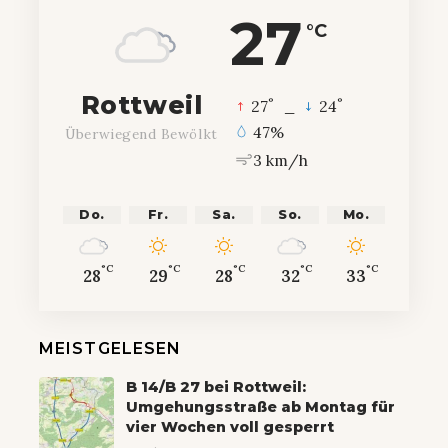
27
°C
Rottweil
°
°
27
_
24
47%
Überwiegend Bewölkt
3 km/h
Do.
Fr.
Sa.
So.
Mo.
°C
°C
°C
°C
°C
28
29
28
32
33
MEISTGELESEN
B 14/B 27 bei Rottweil:
Umgehungsstraße ab Montag für
vier Wochen voll gesperrt