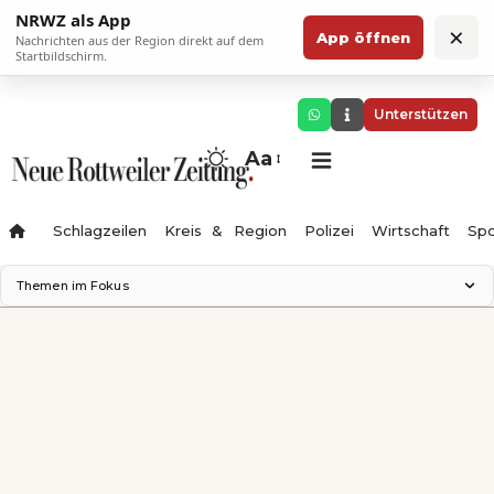
NRWZ als App
×
App öffnen
Nachrichten aus der Region direkt auf dem
Startbildschirm.
Unterstützen
Aa
Schlagzeilen
Kreis & Region
Polizei
Wirtschaft
Spo
Themen im Fokus
Landesgartenschau 2028
Science Center
Staatsmann: Theater & Denken
Ferienzauber '26
Testturm
Neckarline
Gäubahn