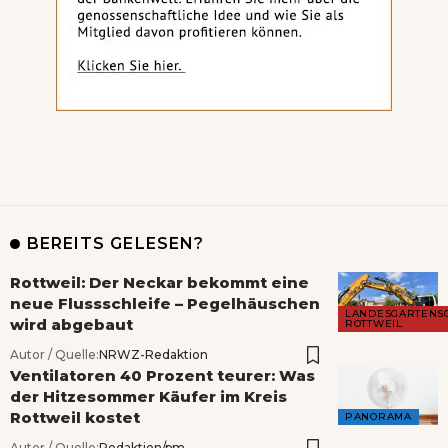
BEREITS GELESEN?
Rottweil: Der Neckar bekommt eine
neue Flussschleife – Pegelhäuschen
LANDESGARTENS
wird abgebaut
ROTTWEIL
Autor / Quelle:
NRWZ-Redaktion
Ventilatoren 40 Prozent teurer: Was
der Hitzesommer Käufer im Kreis
Rottweil kostet
PANORAMA
Autor / Quelle:
Redaktion/pm