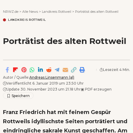
Wenn Orte erzählen ...
NRWZ.de
>
Alle News
>
Landkreis Rottweil
>
Porträtist des alten Rottweil
LANDKREIS ROTTWEIL
Porträtist des alten Rottweil
Lesezeit 4 Min.
Autor / Quelle:
Andreas Linsenmann (al)
Veröffentlicht 6. Januar 2019 um 23.50 Uhr
Update 30. November 2023 um 21.18 Uhr
▣
PDF erzeugen
Franz Friedrich hat mit feinem Gespür
Rottweils idyllischste Seiten porträtiert und
eindringliche sakrale Kunst geschaffen. Am