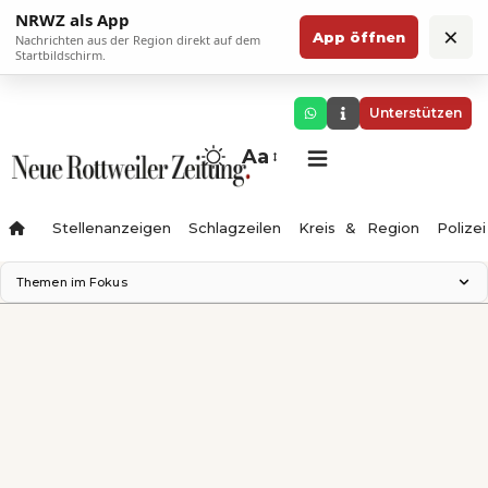
NRWZ als App
×
App öffnen
Nachrichten aus der Region direkt auf dem
Startbildschirm.
Unterstützen
Aa
Stellenanzeigen
Schlagzeilen
Kreis & Region
Polizei
Themen im Fokus
Landesgartenschau 2028
Zimmertheater Rottweil
Science Center
Ferienzauber '26
Testturm
Neckarline
Gäubahn