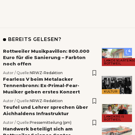
BEREITS GELESEN?
Rottweiler Musikpavillon: 800.000
4
Euro für die Sanierung – Farbton
LANDESGARTENS
noch offen
ROTTWEIL
Autor / Quelle:
NRWZ-Redaktion
Fearless V beim Metalacker
Tennenbronn: Ex-Primal-Fear-
Musiker geben erstes Konzert
KULTUR
Autor / Quelle:
NRWZ-Redaktion
Teufel und Lehrer sprechen über
Aichhaldens Infrastruktur
LANDKREIS
ROTTWEIL
Autor / Quelle:
Pressemitteilung (pm)
Handwerk beteiligt sich am