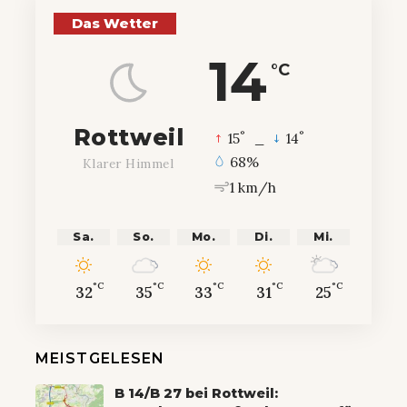
Das Wetter
14
°C
Rottweil
°
°
15
_
14
68%
Klarer Himmel
1 km/h
Sa.
So.
Mo.
Di.
Mi.
°C
°C
°C
°C
°C
32
35
33
31
25
MEISTGELESEN
B 14/B 27 bei Rottweil: