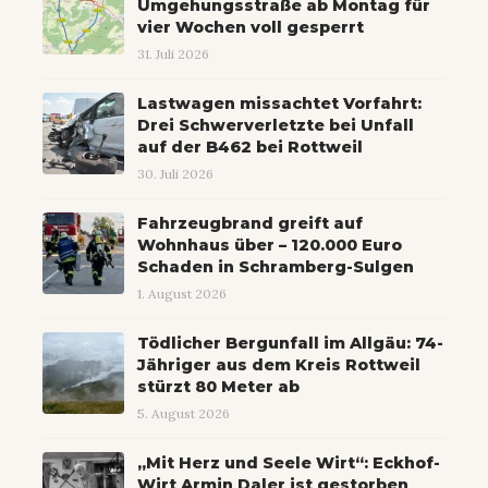
Umgehungsstraße ab Montag für
vier Wochen voll gesperrt
31. Juli 2026
Lastwagen missachtet Vorfahrt:
Drei Schwerverletzte bei Unfall
auf der B462 bei Rottweil
30. Juli 2026
Fahrzeugbrand greift auf
Wohnhaus über – 120.000 Euro
Schaden in Schramberg-Sulgen
1. August 2026
Tödlicher Bergunfall im Allgäu: 74-
Jähriger aus dem Kreis Rottweil
stürzt 80 Meter ab
5. August 2026
„Mit Herz und Seele Wirt“: Eckhof-
Wirt Armin Daler ist gestorben