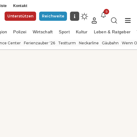
iste
Kontakt
9
Unterstützen
Reichweite
gion
Polizei
Wirtschaft
Sport
Kultur
Leben & Ratgeber
ence Center
Ferienzauber '26
Testturm
Neckarline
Gäubahn
Wenn Or