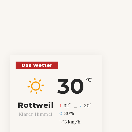
Das Wetter
30
°C
Rottweil
°
°
32
_
30
30%
Klarer Himmel
3 km/h