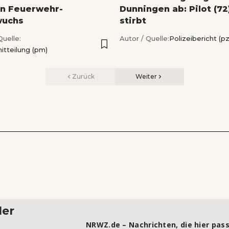
en Feuerwehr-
Dunningen ab: Pilot (72
wuchs
stirbt
Quelle:
Autor / Quelle:
Polizeibericht (pz
itteilung (pm)
Zurück
Weiter
ler
NRWZ.de – Nachrichten, die hier pass