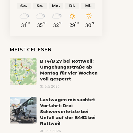
Sa.
So.
Mo.
Di.
Mi.
°C
°C
°C
°C
°C
31
35
32
29
30
MEISTGELESEN
B 14/B 27 bei Rottweil:
Umgehungsstraße ab
Montag für vier Wochen
voll gesperrt
31. Juli 2026
Lastwagen missachtet
Vorfahrt: Drei
Schwerverletzte bei
Unfall auf der B462 bei
Rottweil
30. Juli 2026