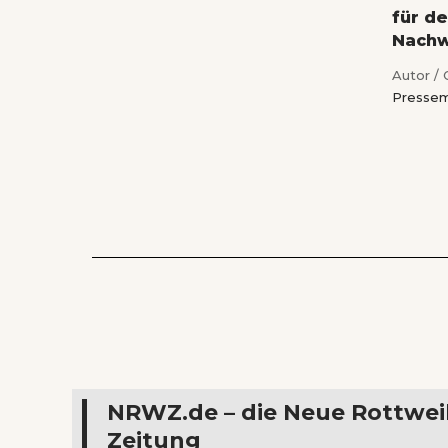
für d
Nach
Autor / 
Pressem
NRWZ.de – die Neue Rottwei
Zeitung