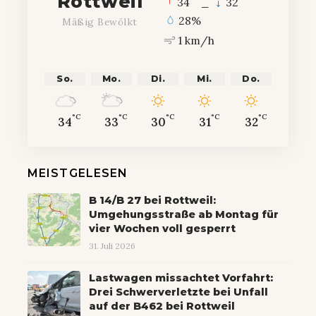
Rottweil
34
_
32
28%
Mäßig Bewölkt
1 km/h
So.
Mo.
Di.
Mi.
Do.
°C
°C
°C
°C
°C
34
33
30
31
32
MEISTGELESEN
B 14/B 27 bei Rottweil:
Umgehungsstraße ab Montag für
vier Wochen voll gesperrt
31. Juli 2026
Lastwagen missachtet Vorfahrt:
Drei Schwerverletzte bei Unfall
auf der B462 bei Rottweil