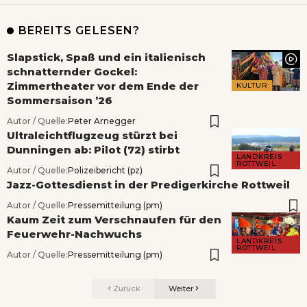
BEREITS GELESEN?
Slapstick, Spaß und ein italienisch
schnatternder Gockel:
Zimmertheater vor dem Ende der
KULTUR
Sommersaison ’26
Autor / Quelle:
Peter Arnegger
Ultraleichtflugzeug stürzt bei
Dunningen ab: Pilot (72) stirbt
LANDKREIS
ROTTWEIL
Autor / Quelle:
Polizeibericht (pz)
Jazz-Gottesdienst in der Predigerkirche Rottweil
Autor / Quelle:
Pressemitteilung (pm)
Kaum Zeit zum Verschnaufen für den
Feuerwehr-Nachwuchs
LANDKREIS
ROTTWEIL
Autor / Quelle:
Pressemitteilung (pm)
Zurück
Weiter