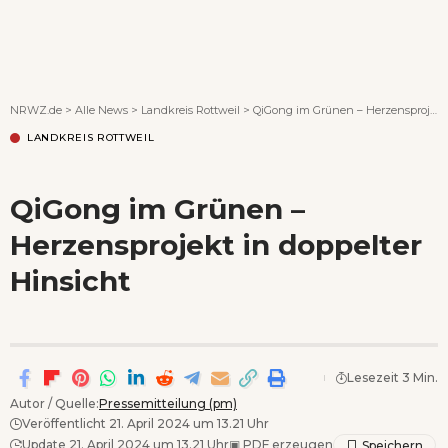
Wenn Orte erzählen ...
NRWZ.de
>
Alle News
>
Landkreis Rottweil
>
QiGong im Grünen – Herzensprojekt in doppelter Hinsicht
LANDKREIS ROTTWEIL
QiGong im Grünen –
Herzensprojekt in doppelter
Hinsicht
Lesezeit 3 Min.
Autor / Quelle:
Pressemitteilung (pm)
Veröffentlicht 21. April 2024 um 13.21 Uhr
Update 21. April 2024 um 13.21 Uhr
▣
PDF erzeugen