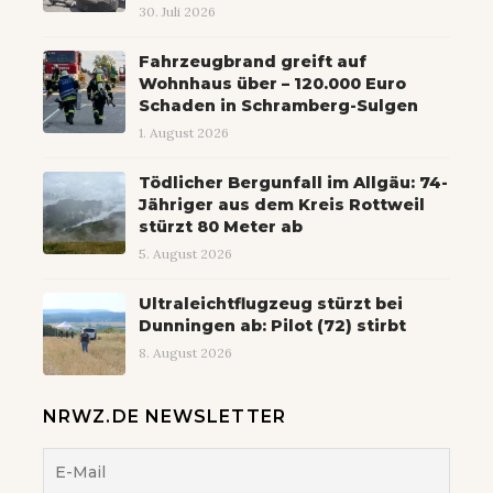
30. Juli 2026
Fahrzeugbrand greift auf
Wohnhaus über – 120.000 Euro
Schaden in Schramberg-Sulgen
1. August 2026
Tödlicher Bergunfall im Allgäu: 74-
Jähriger aus dem Kreis Rottweil
stürzt 80 Meter ab
5. August 2026
Ultraleichtflugzeug stürzt bei
Dunningen ab: Pilot (72) stirbt
8. August 2026
NRWZ.DE NEWSLETTER