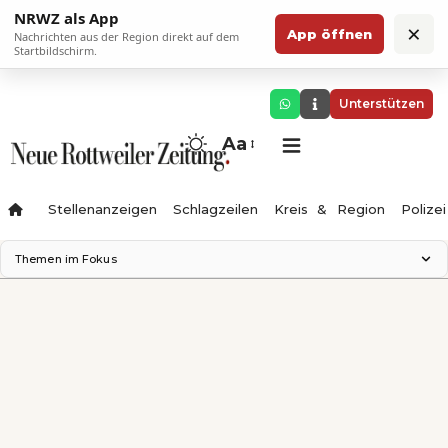
NRWZ als App
×
App öffnen
Nachrichten aus der Region direkt auf dem
Startbildschirm.
Unterstützen
Aa
Stellenanzeigen
Schlagzeilen
Kreis & Region
Polizei
Themen im Fokus
Landesgartenschau 2028
Zimmertheater Rottweil
Science Center
Ferienzauber '26
Testturm
Neckarline
Gäubahn