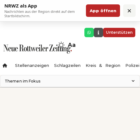
NRWZ als App
×
App öffnen
Nachrichten aus der Region direkt auf dem
Startbildschirm.
Unterstützen
Aa
Stellenanzeigen
Schlagzeilen
Kreis & Region
Polizei
Themen im Fokus
Landesgartenschau 2028
Zimmertheater Rottweil
Science Center
Ferienzauber '26
Testturm
Neckarline
Gäubahn