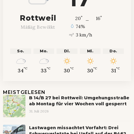
Rottweil
°
°
20
_
16
74%
Mäßig Bewölkt
3 km/h
So.
Mo.
Di.
Mi.
Do.
°C
°C
°C
°C
°C
34
33
30
30
31
MEISTGELESEN
B 14/B 27 bei Rottweil: Umgehungsstraße
ab Montag für vier Wochen voll gesperrt
31. Juli 2026
Lastwagen missachtet Vorfahrt: Drei
Schwerverletzte bei Unfall auf der B462