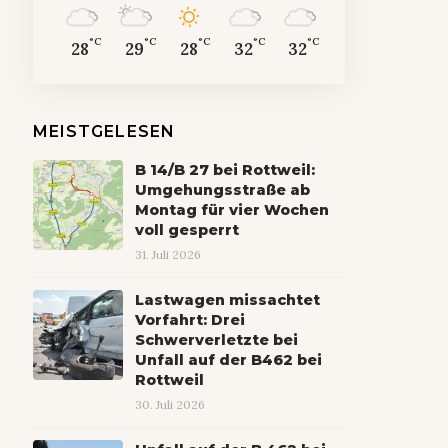
°C
°C
°C
°C
°C
28
29
28
32
32
MEISTGELESEN
B 14/B 27 bei Rottweil:
Umgehungsstraße ab
Montag für vier Wochen
voll gesperrt
31. Juli 2026
Lastwagen missachtet
Vorfahrt: Drei
Schwerverletzte bei
Unfall auf der B462 bei
Rottweil
30. Juli 2026