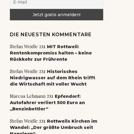
DIE NEUESTEN KOMMENTARE
zu
Stefan Weidle
MIT Rottweil:
Rentenkompromiss halten – keine
Rückkehr zur Frührente
zu
Stefan Weidle
Historisches
Niedrigwasser auf dem Rhein trifft
die Wirtschaft mit voller Wucht
zu
Marcus Lehmann
Epfendorf:
Autofahrer verliert 500 Euro an
„Benzinbettler“
zu
Stefan Weidle
Rottweils Kirchen im
Wandel: „Der größte Umbruch seit
Napoleon“