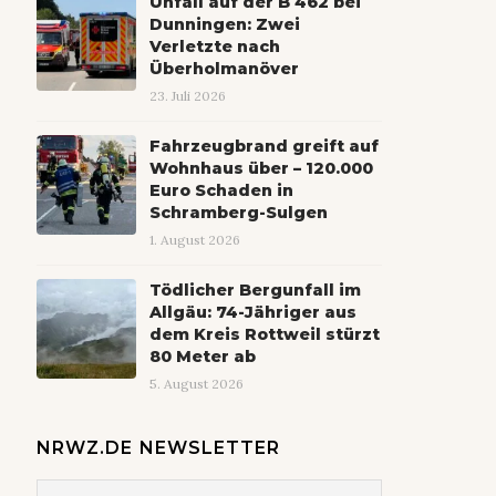
Unfall auf der B 462 bei
Dunningen: Zwei
Verletzte nach
Überholmanöver
23. Juli 2026
Fahrzeugbrand greift auf
Wohnhaus über – 120.000
Euro Schaden in
Schramberg-Sulgen
1. August 2026
Tödlicher Bergunfall im
Allgäu: 74-Jähriger aus
dem Kreis Rottweil stürzt
80 Meter ab
5. August 2026
NRWZ.DE NEWSLETTER