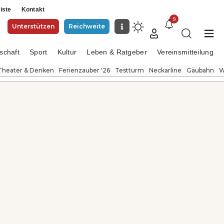
iste
Kontakt
9
Unterstützen
Reichweite
schaft
Sport
Kultur
Leben & Ratgeber
Vereinsmitteilung
Theater & Denken
Ferienzauber '26
Testturm
Neckarline
Gäubahn
W