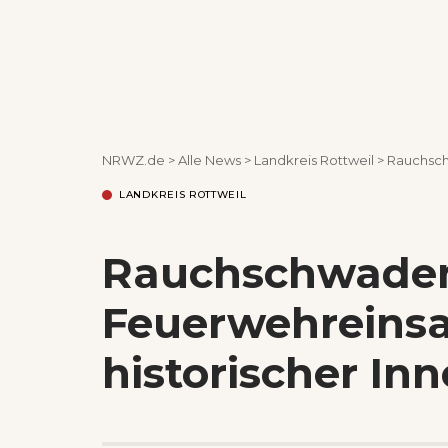
NRWZ.de
>
Alle News
>
Landkreis Rottweil
>
Rauchschwa
LANDKREIS ROTTWEIL
Rauchschwaden 
Feuerwehreinsat
historischer In