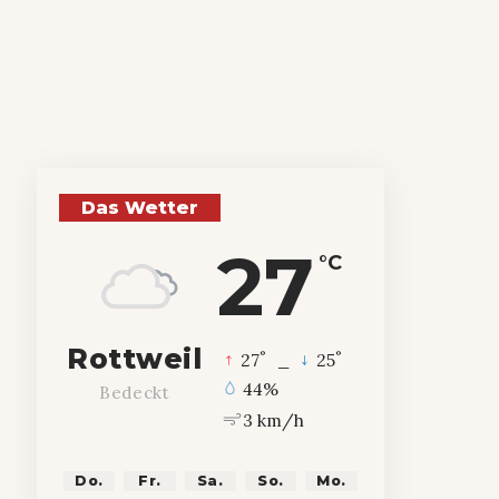
Das Wetter
27
°C
Rottweil
°
°
27
_
25
44%
Bedeckt
3 km/h
Do.
Fr.
Sa.
So.
Mo.