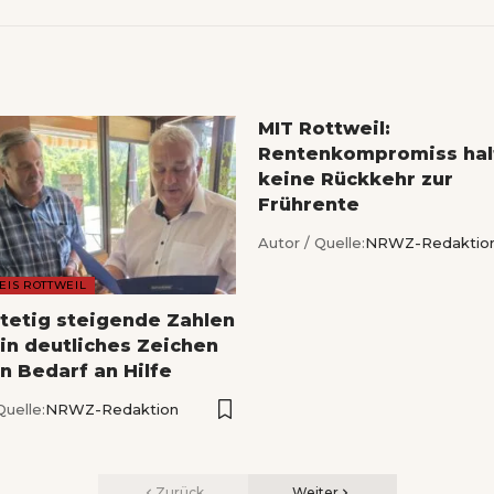
MIT Rottweil:
Rentenkompromiss hal
keine Rückkehr zur
Frührente
Autor / Quelle:
NRWZ-Redaktio
EIS ROTTWEIL
Stetig steigende Zahlen
ein deutliches Zeichen
n Bedarf an Hilfe
Quelle:
NRWZ-Redaktion
Zurück
Weiter