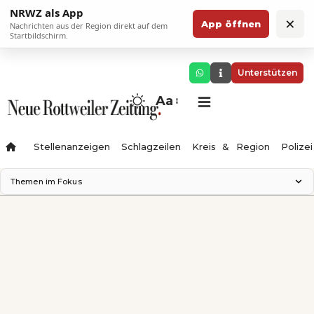
NRWZ als App
×
App öffnen
Nachrichten aus der Region direkt auf dem
Startbildschirm.
Unterstützen
Aa
Stellenanzeigen
Schlagzeilen
Kreis & Region
Polizei
Themen im Fokus
Landesgartenschau 2028
Zimmertheater Rottweil
Science Center
Ferienzauber '26
Testturm
Neckarline
Gäubahn