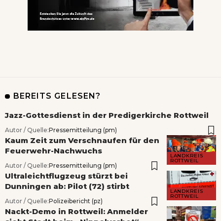
BEREITS GELESEN?
Jazz-Gottesdienst in der Predigerkirche Rottweil
Autor / Quelle:
Pressemitteilung (pm)
Kaum Zeit zum Verschnaufen für den
Feuerwehr-Nachwuchs
LANDKREIS
ROTTWEIL
Autor / Quelle:
Pressemitteilung (pm)
Ultraleichtflugzeug stürzt bei
Dunningen ab: Pilot (72) stirbt
LANDKREIS
ROTTWEIL
Autor / Quelle:
Polizeibericht (pz)
Nackt-Demo in Rottweil: Anmelder