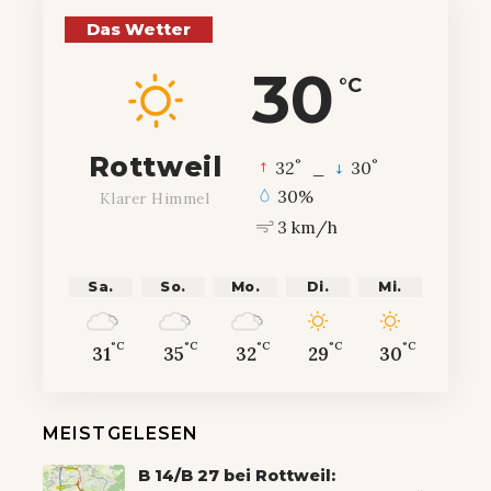
Das Wetter
30
°C
Rottweil
°
°
32
_
30
30%
Klarer Himmel
3 km/h
Sa.
So.
Mo.
Di.
Mi.
°C
°C
°C
°C
°C
31
35
32
29
30
MEISTGELESEN
B 14/B 27 bei Rottweil: