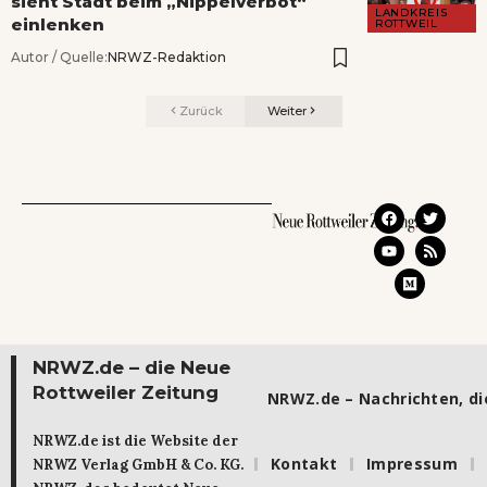
sieht Stadt beim „Nippelverbot“
LANDKREIS
einlenken
ROTTWEIL
Autor / Quelle:
NRWZ-Redaktion
Zurück
Weiter
NRWZ.de – die Neue
Rottweiler Zeitung
NRWZ.de – Nachrichten, die
NRWZ.de ist die Website der
Kontakt
Impressum
NRWZ Verlag GmbH & Co. KG.