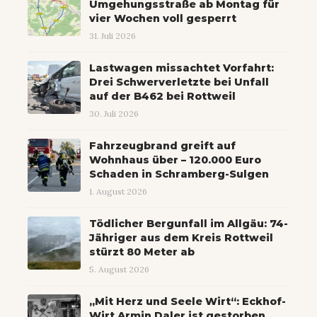
Umgehungsstraße ab Montag für
vier Wochen voll gesperrt
31. Juli 2026
Lastwagen missachtet Vorfahrt:
Drei Schwerverletzte bei Unfall
auf der B462 bei Rottweil
30. Juli 2026
Fahrzeugbrand greift auf
Wohnhaus über – 120.000 Euro
Schaden in Schramberg-Sulgen
1. August 2026
Tödlicher Bergunfall im Allgäu: 74-
Jähriger aus dem Kreis Rottweil
stürzt 80 Meter ab
5. August 2026
„Mit Herz und Seele Wirt“: Eckhof-
Wirt Armin Daler ist gestorben