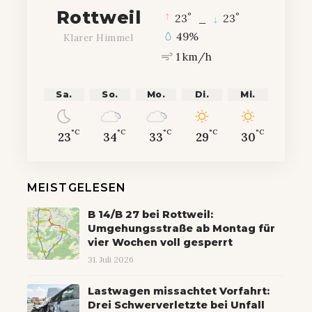
Rottweil
°
°
23
_
23
49%
Klarer Himmel
1 km/h
Sa.
So.
Mo.
Di.
Mi.
°C
°C
°C
°C
°C
23
34
33
29
30
MEISTGELESEN
B 14/B 27 bei Rottweil:
Umgehungsstraße ab Montag für
vier Wochen voll gesperrt
31. Juli 2026
Lastwagen missachtet Vorfahrt:
Drei Schwerverletzte bei Unfall