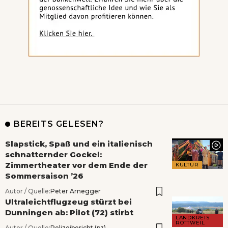
BEREITS GELESEN?
Slapstick, Spaß und ein italienisch
schnatternder Gockel:
Zimmertheater vor dem Ende der
KULTUR
Sommersaison ’26
Autor / Quelle:
Peter Arnegger
Ultraleichtflugzeug stürzt bei
Dunningen ab: Pilot (72) stirbt
LANDKREIS
ROTTWEIL
Autor / Quelle:
Polizeibericht (pz)