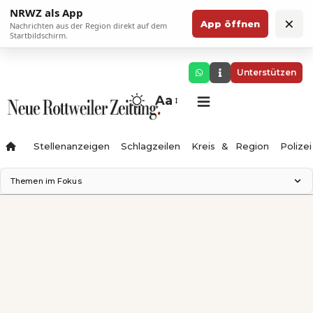
NRWZ als App
×
App öffnen
Nachrichten aus der Region direkt auf dem
Startbildschirm.
Unterstützen
Aa
Stellenanzeigen
Schlagzeilen
Kreis & Region
Polizei
Themen im Fokus
Landesgartenschau 2028
Zimmertheater Rottweil
Science Center
Ferienzauber '26
Testturm
Neckarline
Gäubahn