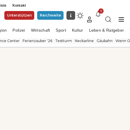
iste
Kontakt
9
Unterstützen
Reichweite
gion
Polizei
Wirtschaft
Sport
Kultur
Leben & Ratgeber
ence Center
Ferienzauber '26
Testturm
Neckarline
Gäubahn
Wenn Or