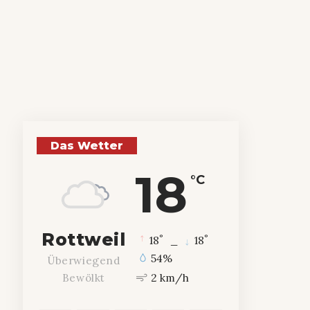
Das Wetter
18
°C
Rottweil
°
°
18
_
18
54%
Überwiegend
2 km/h
Bewölkt