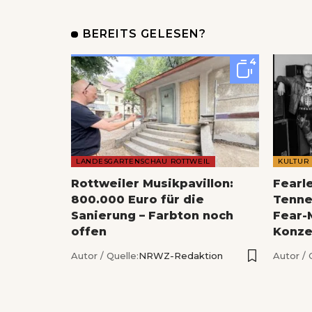
BEREITS GELESEN?
4
LANDESGARTENSCHAU ROTTWEIL
KULTUR
Rottweiler Musikpavillon:
Fearl
800.000 Euro für die
Tenne
Sanierung – Farbton noch
Fear-
offen
Konze
Autor / Quelle:
NRWZ-Redaktion
Autor / 