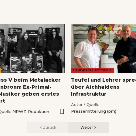
LANDKREIS ROTTWEIL
ess V beim Metalacker
Teufel und Lehrer spr
nbronn: Ex-Primal-
über Aichhaldens
Musiker geben erstes
Infrastruktur
rt
Autor / Quelle:
Pressemitteilung (pm)
Quelle:
NRWZ-Redaktion
Zurück
Weiter