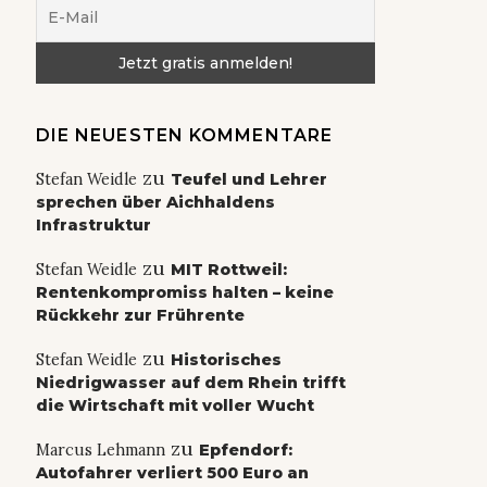
DIE NEUESTEN KOMMENTARE
zu
Stefan Weidle
Teufel und Lehrer
sprechen über Aichhaldens
Infrastruktur
zu
Stefan Weidle
MIT Rottweil:
Rentenkompromiss halten – keine
Rückkehr zur Frührente
zu
Stefan Weidle
Historisches
Niedrigwasser auf dem Rhein trifft
die Wirtschaft mit voller Wucht
zu
Marcus Lehmann
Epfendorf:
Autofahrer verliert 500 Euro an