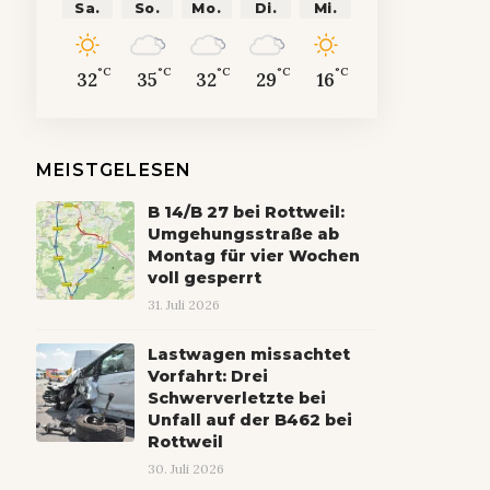
Sa.
So.
Mo.
Di.
Mi.
°C
°C
°C
°C
°C
32
35
32
29
16
MEISTGELESEN
B 14/B 27 bei Rottweil:
Umgehungsstraße ab
Montag für vier Wochen
voll gesperrt
31. Juli 2026
Lastwagen missachtet
Vorfahrt: Drei
Schwerverletzte bei
Unfall auf der B462 bei
Rottweil
30. Juli 2026