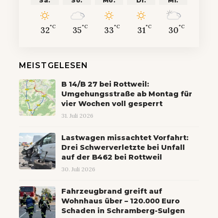
Sa.
So.
Mo.
Di.
Mi.
°C
°C
°C
°C
°C
32
35
33
31
30
MEISTGELESEN
B 14/B 27 bei Rottweil:
Umgehungsstraße ab Montag für
vier Wochen voll gesperrt
31. Juli 2026
Lastwagen missachtet Vorfahrt:
Drei Schwerverletzte bei Unfall
auf der B462 bei Rottweil
30. Juli 2026
Fahrzeugbrand greift auf
Wohnhaus über – 120.000 Euro
Schaden in Schramberg-Sulgen