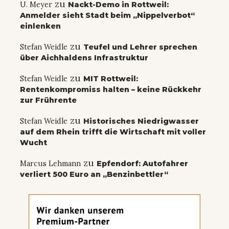
zu
U. Meyer
Nackt-Demo in Rottweil:
Anmelder sieht Stadt beim „Nippelverbot“
einlenken
zu
Stefan Weidle
Teufel und Lehrer sprechen
über Aichhaldens Infrastruktur
zu
Stefan Weidle
MIT Rottweil:
Rentenkompromiss halten – keine Rückkehr
zur Frührente
zu
Stefan Weidle
Historisches Niedrigwasser
auf dem Rhein trifft die Wirtschaft mit voller
Wucht
zu
Marcus Lehmann
Epfendorf: Autofahrer
verliert 500 Euro an „Benzinbettler“