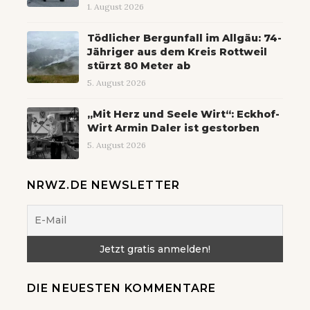
1. August 2026
Tödlicher Bergunfall im Allgäu: 74-
Jähriger aus dem Kreis Rottweil
stürzt 80 Meter ab
5. August 2026
„Mit Herz und Seele Wirt“: Eckhof-
Wirt Armin Daler ist gestorben
5. August 2026
NRWZ.DE NEWSLETTER
DIE NEUESTEN KOMMENTARE