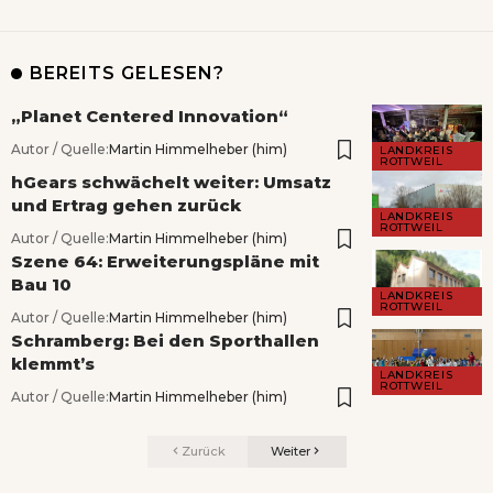
BEREITS GELESEN?
„Planet Centered Innovation“
Autor / Quelle:
Martin Himmelheber (him)
LANDKREIS
ROTTWEIL
hGears schwächelt weiter: Umsatz
und Ertrag gehen zurück
LANDKREIS
ROTTWEIL
Autor / Quelle:
Martin Himmelheber (him)
Szene 64: Erweiterungspläne mit
Bau 10
LANDKREIS
ROTTWEIL
Autor / Quelle:
Martin Himmelheber (him)
Schramberg: Bei den Sporthallen
klemmt’s
LANDKREIS
ROTTWEIL
Autor / Quelle:
Martin Himmelheber (him)
Zurück
Weiter