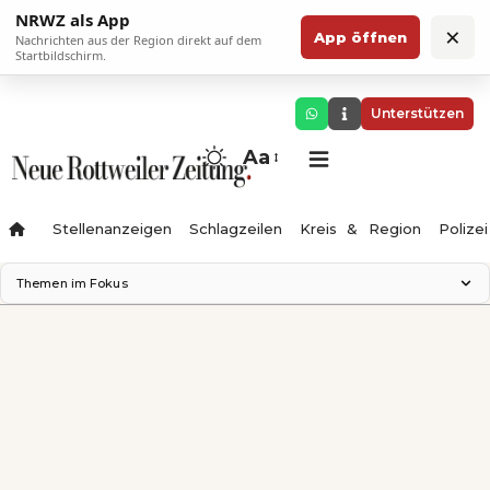
NRWZ als App
×
App öffnen
Nachrichten aus der Region direkt auf dem
Startbildschirm.
Unterstützen
Aa
Stellenanzeigen
Schlagzeilen
Kreis & Region
Polizei
Themen im Fokus
Landesgartenschau 2028
Zimmertheater Rottweil
Science Center
Ferienzauber '26
Testturm
Neckarline
Gäubahn