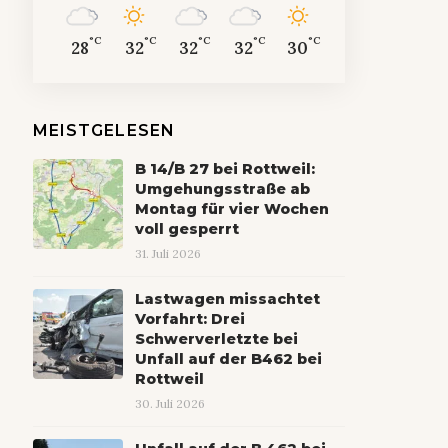
°C
°C
°C
°C
°C
28
32
32
32
30
MEISTGELESEN
B 14/B 27 bei Rottweil:
Umgehungsstraße ab
Montag für vier Wochen
voll gesperrt
31. Juli 2026
Lastwagen missachtet
Vorfahrt: Drei
Schwerverletzte bei
Unfall auf der B462 bei
Rottweil
30. Juli 2026