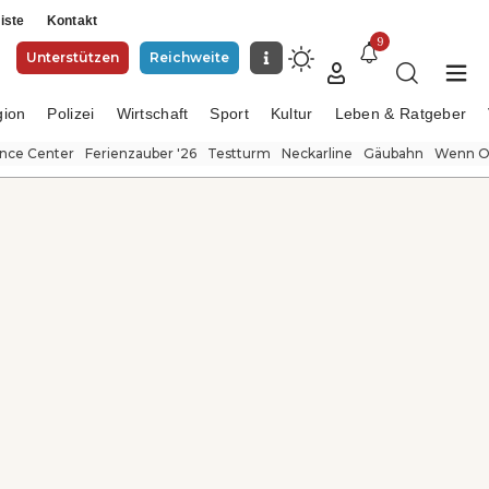
iste
Kontakt
9
Unterstützen
Reichweite
gion
Polizei
Wirtschaft
Sport
Kultur
Leben & Ratgeber
ence Center
Ferienzauber '26
Testturm
Neckarline
Gäubahn
Wenn Or