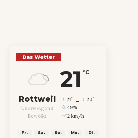
Das Wetter
21
°C
Rottweil
°
°
21
_
20
49%
Überwiegend
2 km/h
Bewölkt
Fr.
Sa.
So.
Mo.
Di.