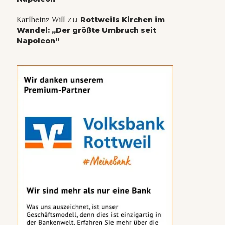
zu
Karlheinz Will
Rottweils Kirchen im
Wandel: „Der größte Umbruch seit
Napoleon“