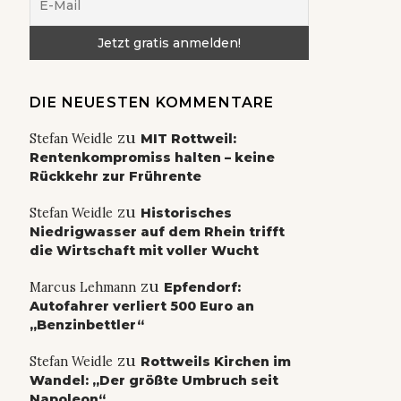
DIE NEUESTEN KOMMENTARE
zu
Stefan Weidle
MIT Rottweil:
Rentenkompromiss halten – keine
Rückkehr zur Frührente
zu
Stefan Weidle
Historisches
Niedrigwasser auf dem Rhein trifft
die Wirtschaft mit voller Wucht
zu
Marcus Lehmann
Epfendorf:
Autofahrer verliert 500 Euro an
„Benzinbettler“
zu
Stefan Weidle
Rottweils Kirchen im
Wandel: „Der größte Umbruch seit
Napoleon“