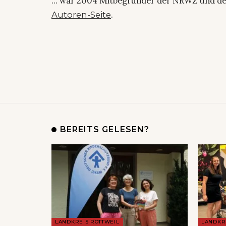
... war 2004 Mitbegründer der NRWZ und de
.
Autoren-Seite
BEREITS GELESEN?
LANDKREIS ROTTWEIL
LANDKR