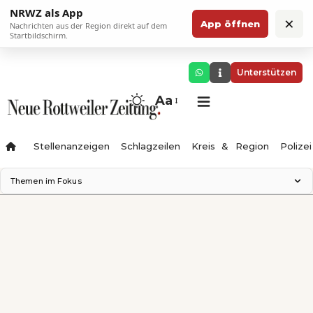
NRWZ als App
×
App öffnen
Nachrichten aus der Region direkt auf dem
Startbildschirm.
Unterstützen
Aa
Stellenanzeigen
Schlagzeilen
Kreis & Region
Polizei
Themen im Fokus
Landesgartenschau 2028
Zimmertheater Rottweil
Science Center
Ferienzauber '26
Testturm
Neckarline
Gäubahn