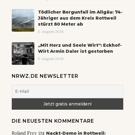
Tödlicher Bergunfall im Allgäu: 74-
Jähriger aus dem Kreis Rottweil
stürzt 80 Meter ab
5. August 2026
„Mit Herz und Seele Wirt“: Eckhof-
Wirt Armin Daler ist gestorben
5. August 2026
NRWZ.DE NEWSLETTER
DIE NEUESTEN KOMMENTARE
zu
Roland Frey
Nackt-Demo in Rottweil: