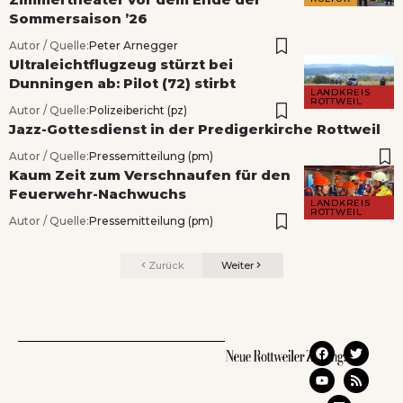
Sommersaison ’26
Autor / Quelle:
Peter Arnegger
Ultraleichtflugzeug stürzt bei
Dunningen ab: Pilot (72) stirbt
LANDKREIS
ROTTWEIL
Autor / Quelle:
Polizeibericht (pz)
Jazz-Gottesdienst in der Predigerkirche Rottweil
Autor / Quelle:
Pressemitteilung (pm)
Kaum Zeit zum Verschnaufen für den
Feuerwehr-Nachwuchs
LANDKREIS
ROTTWEIL
Autor / Quelle:
Pressemitteilung (pm)
Zurück
Weiter