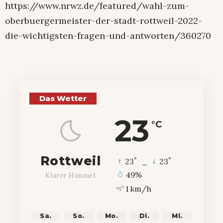
https://www.nrwz.de/featured/wahl-zum-
oberbuergermeister-der-stadt-rottweil-2022-
die-wichtigsten-fragen-und-antworten/360270
Das Wetter
23
°C
Rottweil
°
°
23
_
23
49%
Klarer Himmel
1 km/h
Sa.
So.
Mo.
Di.
Mi.