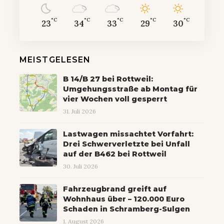
°C
°C
°C
°C
°C
23
34
33
29
30
MEISTGELESEN
B 14/B 27 bei Rottweil:
Umgehungsstraße ab Montag für
vier Wochen voll gesperrt
31. Juli 2026
Lastwagen missachtet Vorfahrt:
Drei Schwerverletzte bei Unfall
auf der B462 bei Rottweil
30. Juli 2026
Fahrzeugbrand greift auf
Wohnhaus über – 120.000 Euro
Schaden in Schramberg-Sulgen
1. August 2026