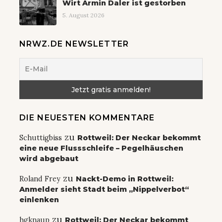
Wirt Armin Daler ist gestorben
5. August 2026
NRWZ.DE NEWSLETTER
DIE NEUESTEN KOMMENTARE
zu
Schuttigbiss
Rottweil: Der Neckar bekommt
eine neue Flussschleife – Pegelhäuschen
wird abgebaut
zu
Roland Frey
Nackt-Demo in Rottweil:
Anmelder sieht Stadt beim „Nippelverbot“
einlenken
zu
hgknaup
Rottweil: Der Neckar bekommt