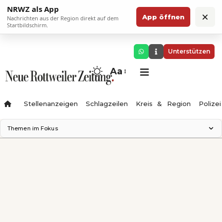
NRWZ als App
×
App öffnen
Nachrichten aus der Region direkt auf dem
Startbildschirm.
Unterstützen
Aa
Stellenanzeigen
Schlagzeilen
Kreis & Region
Polizei
Themen im Fokus
Landesgartenschau 2028
Zimmertheater Rottweil
Science Center
Ferienzauber '26
Testturm
Neckarline
Gäubahn