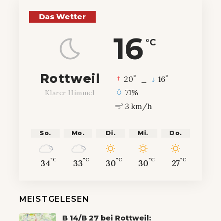
Das Wetter
16
°C
Rottweil
°
°
20
_
16
71%
Klarer Himmel
3 km/h
So.
Mo.
Di.
Mi.
Do.
°C
°C
°C
°C
°C
34
33
30
30
27
MEISTGELESEN
B 14/B 27 bei Rottweil: