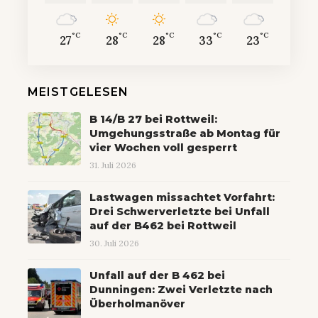
°C
°C
°C
°C
°C
27
28
28
33
23
MEISTGELESEN
B 14/B 27 bei Rottweil:
Umgehungsstraße ab Montag für
vier Wochen voll gesperrt
31. Juli 2026
Lastwagen missachtet Vorfahrt:
Drei Schwerverletzte bei Unfall
auf der B462 bei Rottweil
30. Juli 2026
Unfall auf der B 462 bei
Dunningen: Zwei Verletzte nach
Überholmanöver