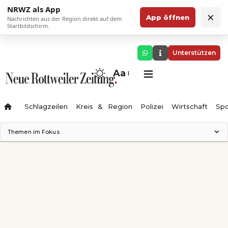
NRWZ als App
×
App öffnen
Nachrichten aus der Region direkt auf dem
Startbildschirm.
Unterstützen
Aa
Schlagzeilen
Kreis & Region
Polizei
Wirtschaft
Spo
Themen im Fokus
Landesgartenschau 2028
Science Center
Staatsmann: Theater & Denken
Ferienzauber '26
Testturm
Neckarline
Gäubahn