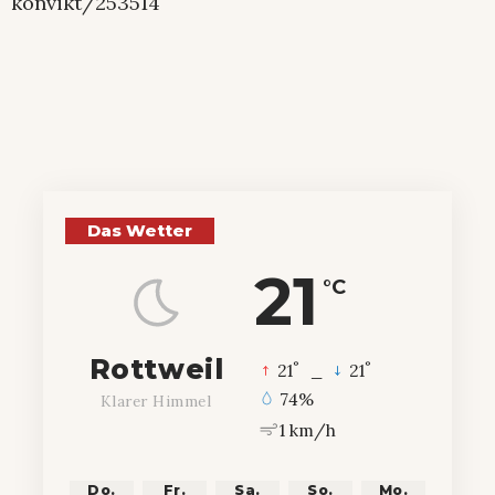
konvikt/253514
Das Wetter
21
°C
Rottweil
°
°
21
_
21
74%
Klarer Himmel
1 km/h
Do.
Fr.
Sa.
So.
Mo.