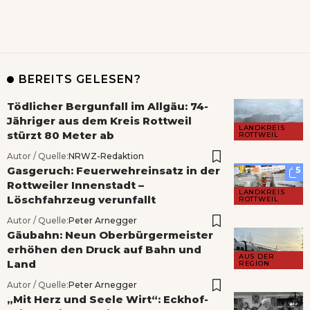
BEREITS GELESEN?
Tödlicher Bergunfall im Allgäu: 74-
Jähriger aus dem Kreis Rottweil
LANDKREIS
stürzt 80 Meter ab
ROTTWEIL
Autor / Quelle:
NRWZ-Redaktion
Gasgeruch: Feuerwehreinsatz in der
5
Rottweiler Innenstadt –
LANDKREIS
Löschfahrzeug verunfallt
ROTTWEIL
Autor / Quelle:
Peter Arnegger
Gäubahn: Neun Oberbürgermeister
erhöhen den Druck auf Bahn und
AUS DER
Land
REGION
Autor / Quelle:
Peter Arnegger
„Mit Herz und Seele Wirt“: Eckhof-