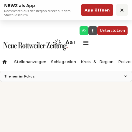
NRWZ als App
×
App öffnen
Nachrichten aus der Region direkt auf dem
Startbildschirm.
Unterstützen
Aa
Stellenanzeigen
Schlagzeilen
Kreis & Region
Polizei
Themen im Fokus
Landesgartenschau 2028
Zimmertheater Rottweil
Science Center
Ferienzauber '26
Testturm
Neckarline
Gäubahn