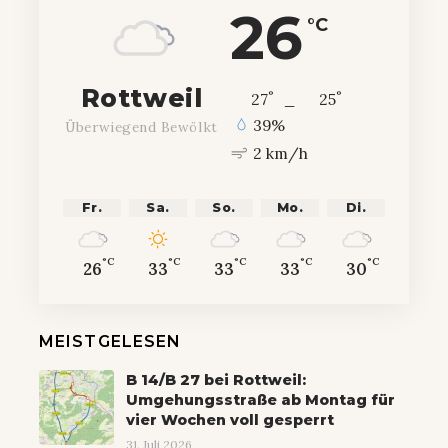
26
°C
Rottweil
°
°
27
_
25
39%
Überwiegend Bewölkt
2 km/h
Fr.
Sa.
So.
Mo.
Di.
°C
°C
°C
°C
°C
26
33
33
33
30
MEISTGELESEN
B 14/B 27 bei Rottweil:
Umgehungsstraße ab Montag für
vier Wochen voll gesperrt
31. Juli 2026