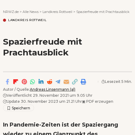
Wenn Orte erzählen ...
NRWZ.de
>
Alle News
>
Landkreis Rottweil
>
Spazierfreude mit Prachtausblick
LANDKREIS ROTTWEIL
Spazierfreude mit
Prachtausblick
Lesezeit 5 Min.
Autor / Quelle:
Andreas Linsenmann (al)
Veröffentlicht 29. November 2021 um 9.05 Uhr
Update 30. November 2023 um 21.21 Uhr
▣
PDF erzeugen
In Pandemie-Zeiten ist der Spaziergang
wieder zu einem Glanzpunkt des