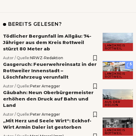
BEREITS GELESEN?
Tödlicher Bergunfall im Allgäu: 74-
Jähriger aus dem Kreis Rottweil
LANDKREIS
stürzt 80 Meter ab
ROTTWEIL
Autor / Quelle:
NRWZ-Redaktion
Gasgeruch: Feuerwehreinsatz in der
5
Rottweiler Innenstadt –
LANDKREIS
Löschfahrzeug verunfallt
ROTTWEIL
Autor / Quelle:
Peter Arnegger
Gäubahn: Neun Oberbürgermeister
erhöhen den Druck auf Bahn und
AUS DER
Land
REGION
Autor / Quelle:
Peter Arnegger
„Mit Herz und Seele Wirt“: Eckhof-
Wirt Armin Daler ist gestorben
LANDKREIS
ROTTWEIL