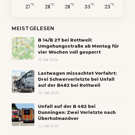
°C
°C
°C
°C
°C
27
28
28
33
23
MEISTGELESEN
B 14/B 27 bei Rottweil:
Umgehungsstraße ab Montag für
vier Wochen voll gesperrt
31. Juli 2026
Lastwagen missachtet Vorfahrt:
Drei Schwerverletzte bei Unfall
auf der B462 bei Rottweil
30. Juli 2026
Unfall auf der B 462 bei
Dunningen: Zwei Verletzte nach
Überholmanöver
23. Juli 2026