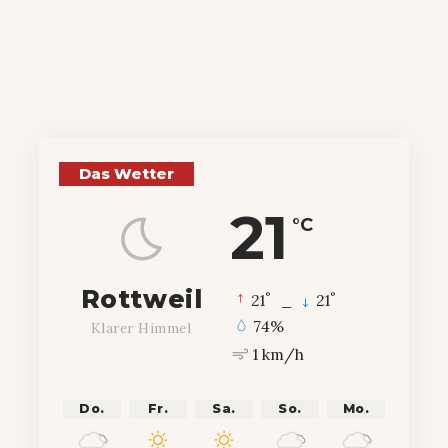
Das Wetter
21
°C
Rottweil
°
°
21
_
21
74%
Klarer Himmel
1 km/h
Do.
Fr.
Sa.
So.
Mo.