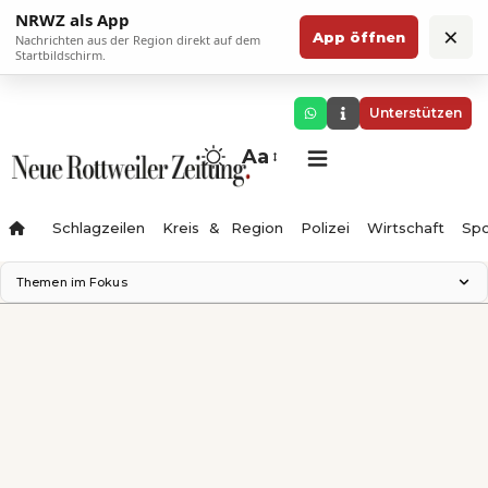
NRWZ als App
×
App öffnen
Nachrichten aus der Region direkt auf dem
Startbildschirm.
Unterstützen
Aa
Schlagzeilen
Kreis & Region
Polizei
Wirtschaft
Spo
Themen im Fokus
Landesgartenschau 2028
Science Center
Staatsmann: Theater & Denken
Ferienzauber '26
Testturm
Neckarline
Gäubahn