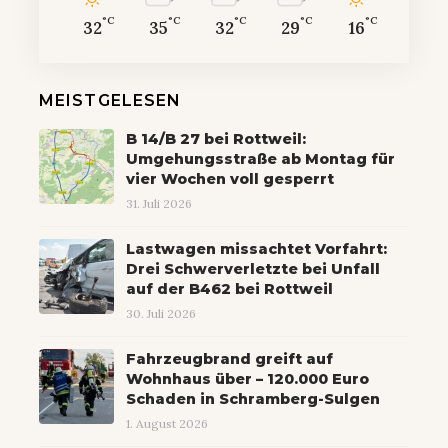
°C
°C
°C
°C
°C
32
35
32
29
16
MEISTGELESEN
B 14/B 27 bei Rottweil:
Umgehungsstraße ab Montag für
vier Wochen voll gesperrt
31. Juli 2026
Lastwagen missachtet Vorfahrt:
Drei Schwerverletzte bei Unfall
auf der B462 bei Rottweil
30. Juli 2026
Fahrzeugbrand greift auf
Wohnhaus über – 120.000 Euro
Schaden in Schramberg-Sulgen
1. August 2026