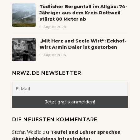
Tödlicher Bergunfall im Allgäu: 74-
Jähriger aus dem Kreis Rottweil
stürzt 80 Meter ab
5. August 2026
„Mit Herz und Seele Wirt“: Eckhof-
Wirt Armin Daler ist gestorben
5. August 2026
NRWZ.DE NEWSLETTER
DIE NEUESTEN KOMMENTARE
zu
Stefan Weidle
Teufel und Lehrer sprechen
über Aichhaldens Infrastruktur