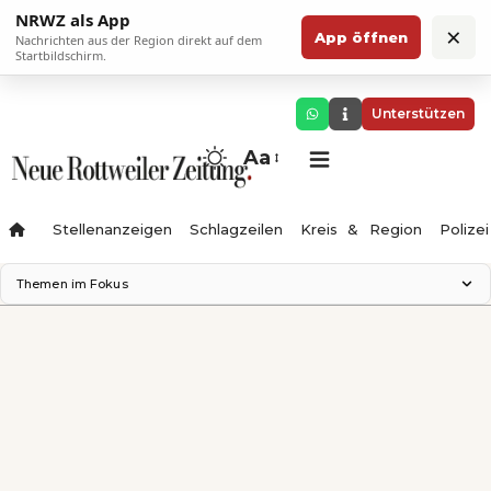
NRWZ als App
×
App öffnen
Nachrichten aus der Region direkt auf dem
Startbildschirm.
Unterstützen
Aa
Stellenanzeigen
Schlagzeilen
Kreis & Region
Polizei
Themen im Fokus
Landesgartenschau 2028
Zimmertheater Rottweil
Science Center
Ferienzauber '26
Testturm
Neckarline
Gäubahn