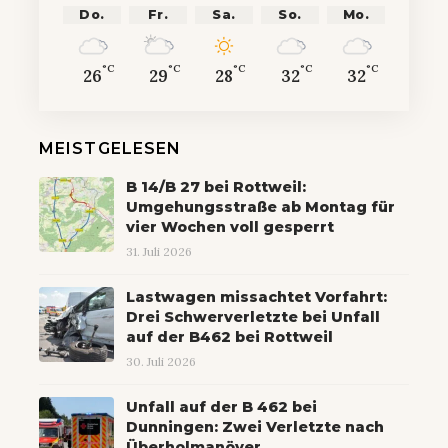
Do.
Fr.
Sa.
So.
Mo.
°C
°C
°C
°C
°C
26
29
28
32
32
MEISTGELESEN
B 14/B 27 bei Rottweil:
Umgehungsstraße ab Montag für
vier Wochen voll gesperrt
31. Juli 2026
Lastwagen missachtet Vorfahrt:
Drei Schwerverletzte bei Unfall
auf der B462 bei Rottweil
30. Juli 2026
Unfall auf der B 462 bei
Dunningen: Zwei Verletzte nach
Überholmanöver