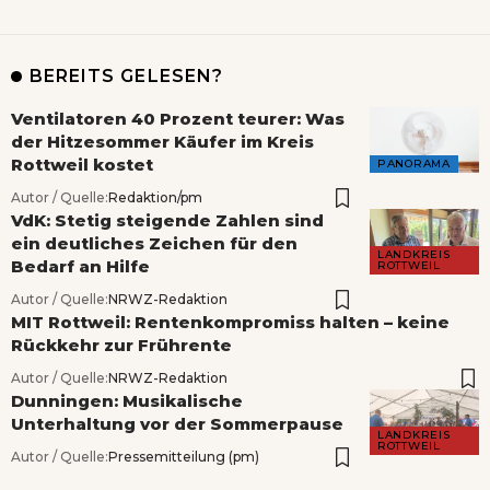
BEREITS GELESEN?
Ventilatoren 40 Prozent teurer: Was
der Hitzesommer Käufer im Kreis
Rottweil kostet
PANORAMA
Autor / Quelle:
Redaktion/pm
VdK: Stetig steigende Zahlen sind
ein deutliches Zeichen für den
LANDKREIS
Bedarf an Hilfe
ROTTWEIL
Autor / Quelle:
NRWZ-Redaktion
MIT Rottweil: Rentenkompromiss halten – keine
Rückkehr zur Frührente
Autor / Quelle:
NRWZ-Redaktion
Dunningen: Musikalische
Unterhaltung vor der Sommerpause
LANDKREIS
ROTTWEIL
Autor / Quelle:
Pressemitteilung (pm)