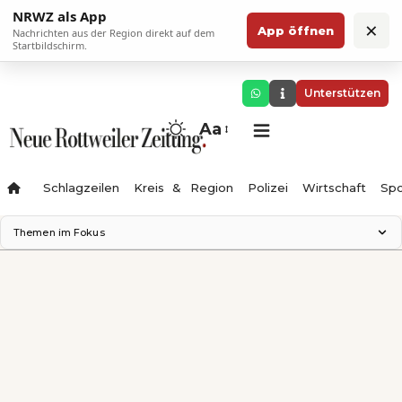
NRWZ als App
×
App öffnen
Nachrichten aus der Region direkt auf dem
Startbildschirm.
Unterstützen
Aa
Schlagzeilen
Kreis & Region
Polizei
Wirtschaft
Spo
Themen im Fokus
Landesgartenschau 2028
Science Center
Staatsmann: Theater & Denken
Ferienzauber '26
Testturm
Neckarline
Gäubahn