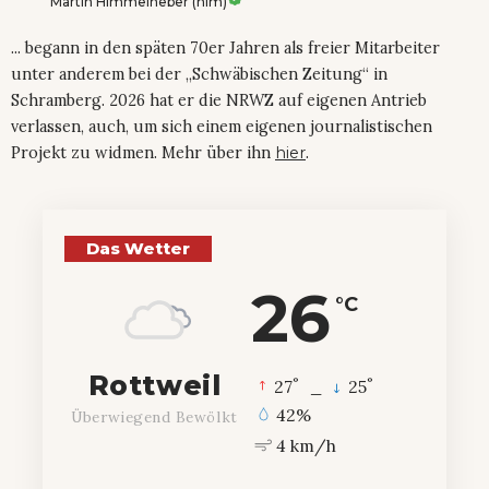
Martin Himmelheber (him)
... begann in den späten 70er Jahren als freier Mitarbeiter
unter anderem bei der „Schwäbischen Zeitung“ in
Schramberg. 2026 hat er die NRWZ auf eigenen Antrieb
verlassen, auch, um sich einem eigenen journalistischen
Projekt zu widmen. Mehr über ihn
hier
.
Das Wetter
26
°C
Rottweil
°
°
27
_
25
42%
Überwiegend Bewölkt
4 km/h