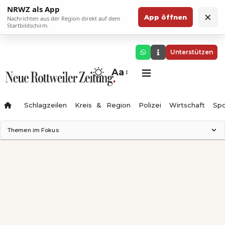
NRWZ als App
×
App öffnen
Nachrichten aus der Region direkt auf dem
Startbildschirm.
Unterstützen
Aa
Schlagzeilen
Kreis & Region
Polizei
Wirtschaft
Spo
Themen im Fokus
Landesgartenschau 2028
Science Center
Staatsmann: Theater & Denken
Ferienzauber '26
Testturm
Neckarline
Gäubahn