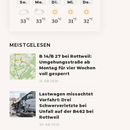
So.
Mo.
Di.
Mi.
Do.
°C
°C
°C
°C
°C
33
33
30
31
32
MEISTGELESEN
B 14/B 27 bei Rottweil:
Umgehungsstraße ab
Montag für vier Wochen
voll gesperrt
31. Juli 2026
Lastwagen missachtet
Vorfahrt: Drei
Schwerverletzte bei
Unfall auf der B462 bei
Rottweil
30. Juli 2026