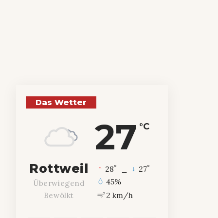
Das Wetter
27
°C
Rottweil
°
°
28
_
27
45%
Überwiegend
2 km/h
Bewölkt