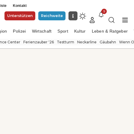
iste
Kontakt
9
Unterstützen
Reichweite
gion
Polizei
Wirtschaft
Sport
Kultur
Leben & Ratgeber
ence Center
Ferienzauber '26
Testturm
Neckarline
Gäubahn
Wenn Or