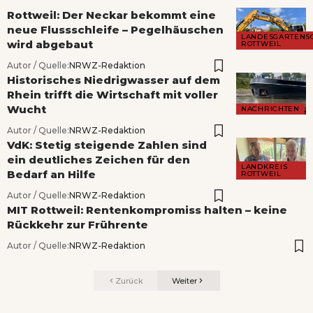
Rottweil: Der Neckar bekommt eine
neue Flussschleife – Pegelhäuschen
LANDESGARTENS
wird abgebaut
ROTTWEIL
Autor / Quelle:
NRWZ-Redaktion
Historisches Niedrigwasser auf dem
Rhein trifft die Wirtschaft mit voller
Wucht
NACHRICHTEN
Autor / Quelle:
NRWZ-Redaktion
VdK: Stetig steigende Zahlen sind
ein deutliches Zeichen für den
LANDKREIS
Bedarf an Hilfe
ROTTWEIL
Autor / Quelle:
NRWZ-Redaktion
MIT Rottweil: Rentenkompromiss halten – keine
Rückkehr zur Frührente
Autor / Quelle:
NRWZ-Redaktion
Zurück
Weiter