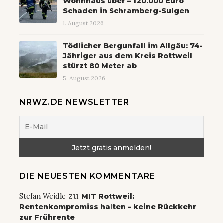
Wohnhaus über – 120.000 Euro
Schaden in Schramberg-Sulgen
1. August 2026
Tödlicher Bergunfall im Allgäu: 74-
Jähriger aus dem Kreis Rottweil
stürzt 80 Meter ab
5. August 2026
NRWZ.DE NEWSLETTER
DIE NEUESTEN KOMMENTARE
zu
Stefan Weidle
MIT Rottweil:
Rentenkompromiss halten – keine Rückkehr
zur Frührente