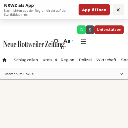
NRWZ als App
×
App öffnen
Nachrichten aus der Region direkt auf dem
Startbildschirm.
Unterstützen
Aa
Schlagzeilen
Kreis & Region
Polizei
Wirtschaft
Spo
Themen im Fokus
Landesgartenschau 2028
Science Center
Staatsmann: Theater & Denken
Ferienzauber '26
Testturm
Neckarline
Gäubahn