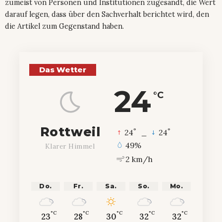
zumeist von Personen und Institutionen zugesandt, die Wert
darauf legen, dass über den Sachverhalt berichtet wird, den
die Artikel zum Gegenstand haben.
Das Wetter
24
°C
Rottweil
°
°
24
_
24
49%
Klarer Himmel
2 km/h
Do.
Fr.
Sa.
So.
Mo.
°C
°C
°C
°C
°C
23
28
30
32
32