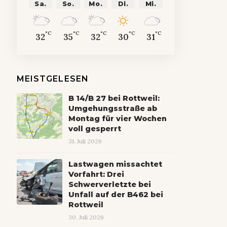
Sa.
So.
Mo.
Di.
Mi.
°C
°C
°C
°C
°C
32
35
32
30
31
MEISTGELESEN
B 14/B 27 bei Rottweil:
Umgehungsstraße ab
Montag für vier Wochen
voll gesperrt
31. Juli 2026
Lastwagen missachtet
Vorfahrt: Drei
Schwerverletzte bei
Unfall auf der B462 bei
Rottweil
30. Juli 2026