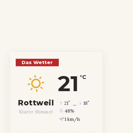
Das Wetter
21
°C
Rottweil
°
°
21
_
18
48%
Klarer Himmel
1 km/h