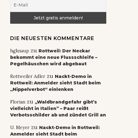
DIE NEUESTEN KOMMENTARE
zu
hgknaup
Rottweil: Der Neckar
bekommt eine neue Flussschleife –
Pegelhäuschen wird abgebaut
zu
Rottweiler Adler
Nackt-Demo in
Rottweil: Anmelder sieht Stadt beim
„Nippelverbot“ einlenken
zu
Florian
„Waldbrandgefahr gibt’s
vielleicht in Italien” – Paar reißt
Verbotsschilder ab und zündet Grill an
zu
U. Meyer
Nackt-Demo in Rottweil:
Anmelder sieht Stadt beim