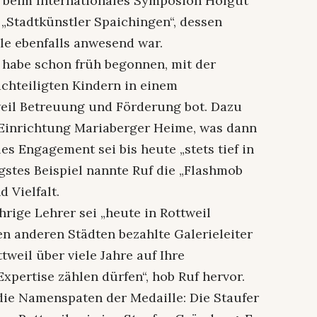
i, beim Internationales Symposion Hofgut
„Stadtkünstler Spaichingen“, dessen
le ebenfalls anwesend war.
habe schon früh begonnen, mit der
achteiligten Kindern in einem
eil Betreuung und Förderung bot. Dazu
r Einrichtung Mariaberger Heime, was dann
es Engagement sei bis heute „stets tief in
gstes Beispiel nannte Ruf die „Flashmob
 Vielfalt.
rige Lehrer sei „heute in Rottweil
en anderen Städten bezahlte Galerieleiter
weil über viele Jahre auf Ihre
pertise zählen dürfen“, hob Ruf hervor.
 die Namenspaten der Medaille: Die Staufer