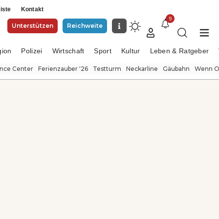
iste
Kontakt
9
Unterstützen
Reichweite
gion
Polizei
Wirtschaft
Sport
Kultur
Leben & Ratgeber
ence Center
Ferienzauber '26
Testturm
Neckarline
Gäubahn
Wenn Or