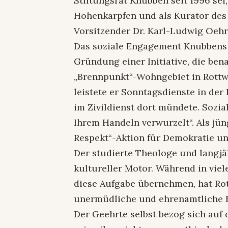
Stiftungsrat Knubben seit 1996 se
Hohenkarpfen und als Kurator des 
Vorsitzender Dr. Karl-Ludwig Oehr
Das soziale Engagement Knubbens 
Gründung einer Initiative, die ben
„Brennpunkt“-Wohngebiet in Rottw
leistete er Sonntagsdienste in de
im Zivildienst dort mündete. Sozial
Ihrem Handeln verwurzelt“. Als jün
Respekt“-Aktion für Demokratie und
Der studierte Theologe und langjäh
kultureller Motor. Während in viel
diese Aufgabe übernehmen, hat Rott
unermüdliche und ehrenamtliche Ex
Der Geehrte selbst bezog sich auf