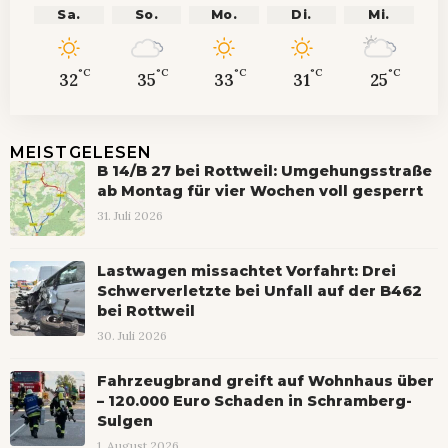
Sa.
So.
Mo.
Di.
Mi.
°C
°C
°C
°C
°C
32
35
33
31
25
MEISTGELESEN
B 14/B 27 bei Rottweil: Umgehungsstraße
ab Montag für vier Wochen voll gesperrt
31. Juli 2026
Lastwagen missachtet Vorfahrt: Drei
Schwerverletzte bei Unfall auf der B462
bei Rottweil
30. Juli 2026
Fahrzeugbrand greift auf Wohnhaus über
– 120.000 Euro Schaden in Schramberg-
Sulgen
1. August 2026