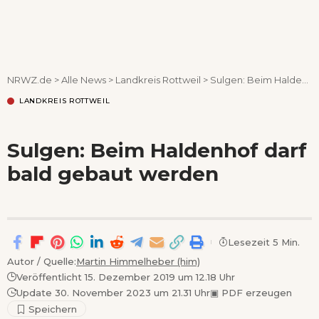
Wenn Orte erzählen ...
NRWZ.de
>
Alle News
>
Landkreis Rottweil
>
Sulgen: Beim Haldenhof darf bald gebaut werden
LANDKREIS ROTTWEIL
Sulgen: Beim Haldenhof darf
bald gebaut werden
Lesezeit 5 Min.
Autor / Quelle:
Martin Himmelheber (him)
Veröffentlicht 15. Dezember 2019 um 12.18 Uhr
Update 30. November 2023 um 21.31 Uhr
▣
PDF erzeugen