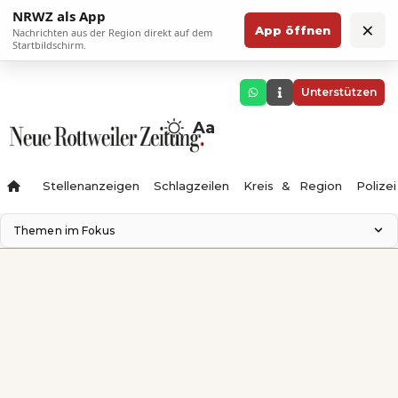
NRWZ als App
×
App öffnen
Nachrichten aus der Region direkt auf dem
Startbildschirm.
Unterstützen
Aa
Stellenanzeigen
Schlagzeilen
Kreis & Region
Polizei
Themen im Fokus
Landesgartenschau 2028
Zimmertheater Rottweil
Science Center
Ferienzauber '26
Testturm
Neckarline
Gäubahn