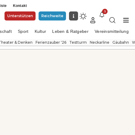
iste
Kontakt
9
Unterstützen
Reichweite
schaft
Sport
Kultur
Leben & Ratgeber
Vereinsmitteilung
Theater & Denken
Ferienzauber '26
Testturm
Neckarline
Gäubahn
W