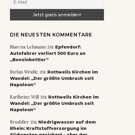
DIE NEUESTEN KOMMENTARE
zu
Marcus Lehmann
Epfendorf:
Autofahrer verliert 500 Euro an
„Benzinbettler“
zu
Stefan Weidle
Rottweils Kirchen im
Wandel: „Der größte Umbruch seit
Napoleon“
zu
Karlheinz Will
Rottweils Kirchen im
Wandel: „Der größte Umbruch seit
Napoleon“
zu
Bruddler
Niedrigwasser auf dem
Rhein: Kraftstoffversorgung im
Südwesten gesichert – aber der