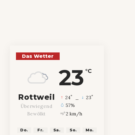
Das Wetter
23
°C
Rottweil
°
°
24
_
23
57%
Überwiegend
2 km/h
Bewölkt
Do.
Fr.
Sa.
So.
Mo.