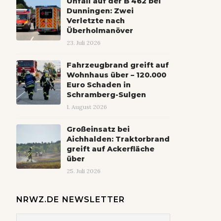
Unfall auf der B 462 bei
Dunningen: Zwei
Verletzte nach
Überholmanöver
23. Juli 2026
Fahrzeugbrand greift auf
Wohnhaus über – 120.000
Euro Schaden in
Schramberg-Sulgen
1. August 2026
Großeinsatz bei
Aichhalden: Traktorbrand
greift auf Ackerfläche
über
25. Juli 2026
NRWZ.DE NEWSLETTER