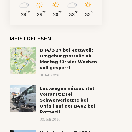
°C
°C
°C
°C
°C
28
29
28
32
33
MEISTGELESEN
B 14/B 27 bei Rottweil:
Umgehungsstraße ab
Montag für vier Wochen
voll gesperrt
31. Juli 2026
Lastwagen missachtet
Vorfahrt: Drei
Schwerverletzte bei
Unfall auf der B462 bei
Rottweil
30. Juli 2026