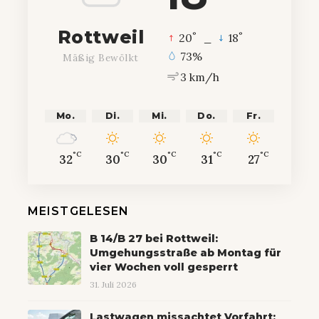
Rottweil
°
°
20
_
18
73%
Mäßig Bewölkt
3 km/h
Mo.
Di.
Mi.
Do.
Fr.
°C
°C
°C
°C
°C
32
30
30
31
27
MEISTGELESEN
B 14/B 27 bei Rottweil:
Umgehungsstraße ab Montag für
vier Wochen voll gesperrt
31. Juli 2026
Lastwagen missachtet Vorfahrt: