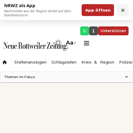
NRWZ als App
×
App öffnen
Nachrichten aus der Region direkt auf dem
Startbildschirm.
Unterstützen
Aa
Stellenanzeigen
Schlagzeilen
Kreis & Region
Polizei
Themen im Fokus
Landesgartenschau 2028
Zimmertheater Rottweil
Science Center
Ferienzauber '26
Testturm
Neckarline
Gäubahn