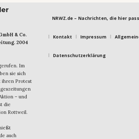
ler
NRWZ.de – Nachrichten, die hier pass
 GmbH & Co.
Kontakt
Impressum
Allgemein
itung. 2004
Datenschutzerklärung
gerufen. Im
ben sie sich
 ihren Protest
ageszeitungen
Aktion – und
t die
on Rottweil.
nießt
de auch