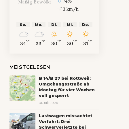
74%
Mäßig Bewölkt
3 km/h
So.
Mo.
Di.
Mi.
Do.
°C
°C
°C
°C
°C
34
33
30
30
31
MEISTGELESEN
B 14/B 27 bei Rottweil:
Umgehungsstraße ab
Montag für vier Wochen
voll gesperrt
31. Juli 2026
Lastwagen missachtet
Vorfahrt: Drei
Schwerverletzte bei