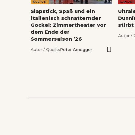
KULTUR
LANDKR
Slapstick, Spaß und ein
Ultral
italienisch schnatternder
Dunnin
Gockel: Zimmertheater vor
stirbt
dem Ende der
Autor / 
Sommersaison ’26
Autor / Quelle:
Peter Arnegger