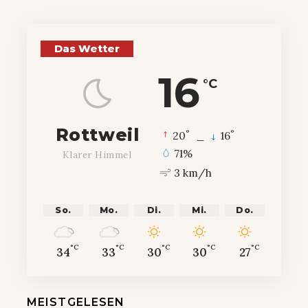
Das Wetter
16
°C
Rottweil
°
°
20
_
16
71%
Klarer Himmel
3 km/h
So.
Mo.
Di.
Mi.
Do.
°C
°C
°C
°C
°C
34
33
30
30
27
MEISTGELESEN