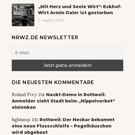
„Mit Herz und Seele Wirt“: Eckhof-
Wirt Armin Daler ist gestorben
5. August 2026
NRWZ.DE NEWSLETTER
DIE NEUESTEN KOMMENTARE
zu
Roland Frey
Nackt-Demo in Rottweil:
Anmelder sieht Stadt beim „Nippelverbot“
einlenken
zu
hgknaup
Rottweil: Der Neckar bekommt
eine neue Flussschleife – Pegelhäuschen
wird abgebaut