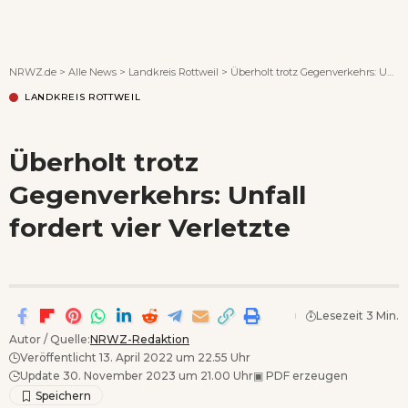
Wenn Orte erzählen ...
NRWZ.de
>
Alle News
>
Landkreis Rottweil
>
Überholt trotz Gegenverkehrs: Unfall fordert vier Verletzte
LANDKREIS ROTTWEIL
Überholt trotz
Gegenverkehrs: Unfall
fordert vier Verletzte
Lesezeit 3 Min.
Autor / Quelle:
NRWZ-Redaktion
Veröffentlicht 13. April 2022 um 22.55 Uhr
Update 30. November 2023 um 21.00 Uhr
▣
PDF erzeugen