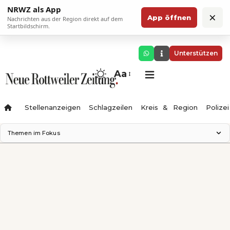
NRWZ als App
×
App öffnen
Nachrichten aus der Region direkt auf dem
Startbildschirm.
Unterstützen
Aa
Stellenanzeigen
Schlagzeilen
Kreis & Region
Polizei
Themen im Fokus
Landesgartenschau 2028
Zimmertheater Rottweil
Science Center
Ferienzauber '26
Testturm
Neckarline
Gäubahn