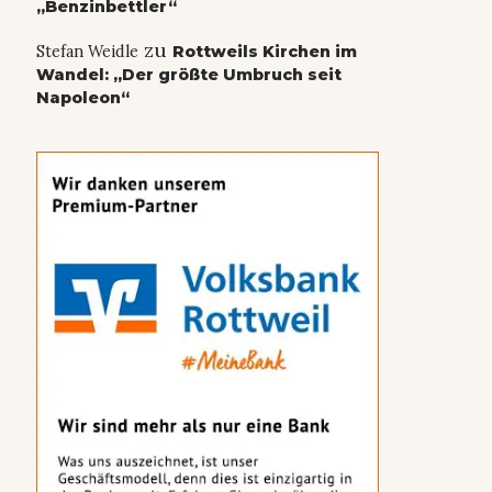
„Benzinbettler“
zu
Stefan Weidle
Rottweils Kirchen im
Wandel: „Der größte Umbruch seit
Napoleon“