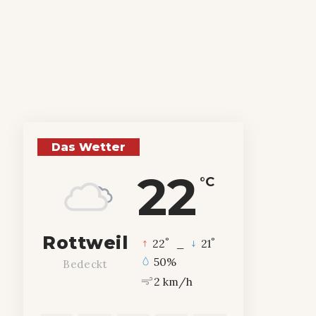
Das Wetter
22
°C
Rottweil
°
°
22
_
21
50%
Bedeckt
2 km/h