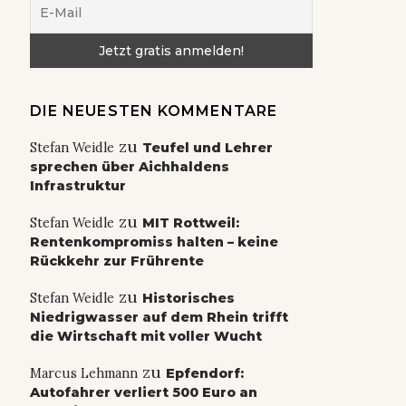
DIE NEUESTEN KOMMENTARE
zu
Stefan Weidle
Teufel und Lehrer
sprechen über Aichhaldens
Infrastruktur
zu
Stefan Weidle
MIT Rottweil:
Rentenkompromiss halten – keine
Rückkehr zur Frührente
zu
Stefan Weidle
Historisches
Niedrigwasser auf dem Rhein trifft
die Wirtschaft mit voller Wucht
zu
Marcus Lehmann
Epfendorf:
Autofahrer verliert 500 Euro an