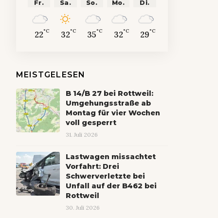
Fr.
Sa.
So.
Mo.
Di.
°C
°C
°C
°C
°C
22
32
35
32
29
MEISTGELESEN
B 14/B 27 bei Rottweil:
Umgehungsstraße ab
Montag für vier Wochen
voll gesperrt
31. Juli 2026
Lastwagen missachtet
Vorfahrt: Drei
Schwerverletzte bei
Unfall auf der B462 bei
Rottweil
30. Juli 2026