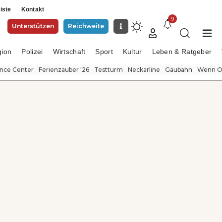
iste
Kontakt
9
Unterstützen
Reichweite
gion
Polizei
Wirtschaft
Sport
Kultur
Leben & Ratgeber
ence Center
Ferienzauber '26
Testturm
Neckarline
Gäubahn
Wenn Or