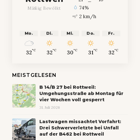
74%
Mäßig Bewölkt
2 km/h
Mo.
Di.
Mi.
Do.
Fr.
°C
°C
°C
°C
°C
32
32
30
31
32
MEISTGELESEN
B 14/B 27 bei Rottweil:
Umgehungsstraße ab Montag für
vier Wochen voll gesperrt
31. Juli 2026
Lastwagen missachtet Vorfahrt:
Drei Schwerverletzte bei Unfall
auf der B462 bei Rottweil