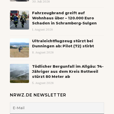
30. Juli 2026
Fahrzeugbrand greift auf
Wohnhaus über – 120.000 Euro
Schaden in Schramberg-Sulgen
1. August 2026
Ultraleichtflugzeug stürzt bei
Dunningen ab: Pilot (72) stirbt
8. August 2026
Tödlicher Bergunfall im Allgäu: 74-
Jähriger aus dem Kreis Rottweil
stürzt 80 Meter ab
5. August 2026
NRWZ.DE NEWSLETTER