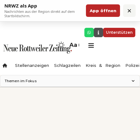
NRWZ als App
×
App öffnen
Nachrichten aus der Region direkt auf dem
Startbildschirm.
Unterstützen
Aa
Stellenanzeigen
Schlagzeilen
Kreis & Region
Polizei
Themen im Fokus
Landesgartenschau 2028
Zimmertheater Rottweil
Science Center
Ferienzauber '26
Testturm
Neckarline
Gäubahn