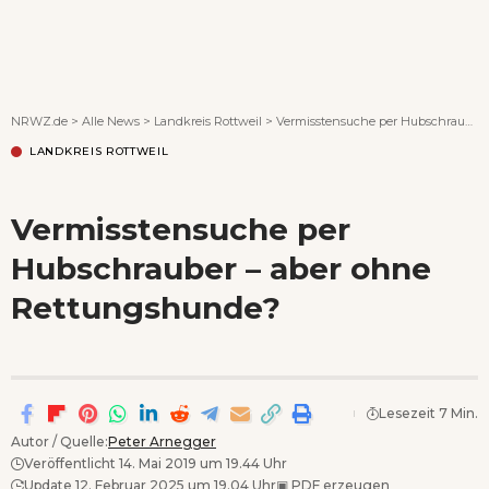
Wenn Orte erzählen ...
NRWZ.de
>
Alle News
>
Landkreis Rottweil
>
Vermisstensuche per Hubschrauber – aber ohne Rettungshunde?
LANDKREIS ROTTWEIL
Vermisstensuche per
Hubschrauber – aber ohne
Rettungshunde?
Lesezeit 7 Min.
Autor / Quelle:
Peter Arnegger
Veröffentlicht 14. Mai 2019 um 19.44 Uhr
Update 12. Februar 2025 um 19.04 Uhr
▣
PDF erzeugen