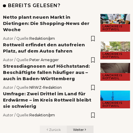
BEREITS GELESEN?
Netto plant neuen Markt in
Dietingen: Die Shopping-News der
LANDKREIS
Woche
ROTTWEIL
Autor / Quelle:
Redaktion/pm
Rottweil erfindet den autofreien
Platz, auf dem Autos fahren
LANDKREIS
ROTTWEIL
Autor / Quelle:
Peter Arnegger
Stressdiagnosen auf Höchststand:
Beschäftigte fallen häufiger aus –
LANDKREIS
auch in Baden-Württemberg
ROTTWEIL
Autor / Quelle:
NRWZ-Redaktion
Umfrage: Zwei Drittel im Land für
Erdwärme – im Kreis Rottweil bleibt
LANDKREIS
sie schwierig
ROTTWEIL
Autor / Quelle:
Redaktion/pm
Zurück
Weiter