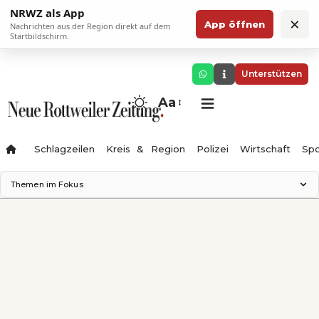
NRWZ als App
×
App öffnen
Nachrichten aus der Region direkt auf dem
Startbildschirm.
Unterstützen
Aa
Schlagzeilen
Kreis & Region
Polizei
Wirtschaft
Spo
Themen im Fokus
Landesgartenschau 2028
Science Center
Staatsmann: Theater & Denken
Ferienzauber '26
Testturm
Neckarline
Gäubahn