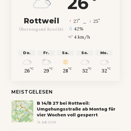
26
Rottweil
°
°
27
_
25
42%
Überwiegend Bewölkt
4 km/h
Do.
Fr.
Sa.
So.
Mo.
°C
°C
°C
°C
°C
26
29
28
32
32
MEISTGELESEN
B 14/B 27 bei Rottweil:
Umgehungsstraße ab Montag für
vier Wochen voll gesperrt
31. Juli 2026