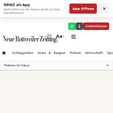
NRWZ als App
×
App öffnen
Nachrichten aus der Region direkt auf dem
Startbildschirm.
Unterstützen
Aa
Schlagzeilen
Kreis & Region
Polizei
Wirtschaft
Spo
Themen im Fokus
Landesgartenschau 2028
Science Center
Staatsmann: Theater & Denken
Ferienzauber '26
Testturm
Neckarline
Gäubahn