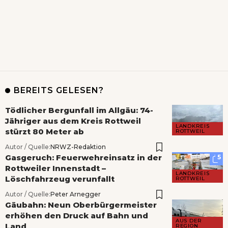
BEREITS GELESEN?
Tödlicher Bergunfall im Allgäu: 74-
Jähriger aus dem Kreis Rottweil
LANDKREIS
stürzt 80 Meter ab
ROTTWEIL
Autor / Quelle:
NRWZ-Redaktion
Gasgeruch: Feuerwehreinsatz in der
5
Rottweiler Innenstadt –
LANDKREIS
Löschfahrzeug verunfallt
ROTTWEIL
Autor / Quelle:
Peter Arnegger
Gäubahn: Neun Oberbürgermeister
erhöhen den Druck auf Bahn und
AUS DER
Land
REGION