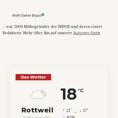
Wolf-Dieter Bojus
... war 2004 Mitbegründer der NRWZ und deren erster
Redakteur. Mehr über ihn auf unserer
Autoren-Seite
.
Das Wetter
18
°C
Rottweil
°
°
21
_
17
82%
Mäßig Bewölkt