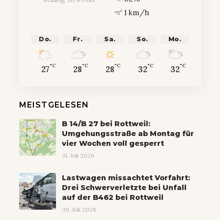
1 km/h
Do.
Fr.
Sa.
So.
Mo.
°C
°C
°C
°C
°C
27
28
28
32
32
MEISTGELESEN
B 14/B 27 bei Rottweil:
Umgehungsstraße ab Montag für
vier Wochen voll gesperrt
31. Juli 2026
Lastwagen missachtet Vorfahrt:
Drei Schwerverletzte bei Unfall
auf der B462 bei Rottweil
30. Juli 2026