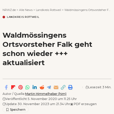
Wenn Orte erzählen ...
NRWZ.de
>
Alle News
>
Landkreis Rottweil
>
Waldmössingens Ortsvorsteher Falk geht schon wieder +++ aktualisiert
LANDKREIS ROTTWEIL
Waldmössingens
Ortsvorsteher Falk geht
schon wieder +++
aktualisiert
Lesezeit 3 Min.
Autor / Quelle:
Martin Himmelheber (him)
Veröffentlicht 5. November 2020 um 11.25 Uhr
Update 30. November 2023 um 21.34 Uhr
▣
PDF erzeugen