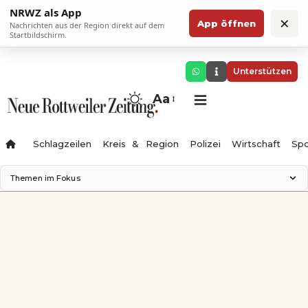
NRWZ als App
×
App öffnen
Nachrichten aus der Region direkt auf dem
Startbildschirm.
Unterstützen
Aa
Schlagzeilen
Kreis & Region
Polizei
Wirtschaft
Spo
Themen im Fokus
Landesgartenschau 2028
Science Center
Staatsmann: Theater & Denken
Ferienzauber '26
Testturm
Neckarline
Gäubahn