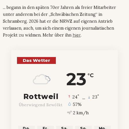
... begann in den späten 70er Jahren als freier Mitarbeiter
unter anderem bei der „Schwäbischen Zeitung“ in
Schramberg. 2026 hat er die NRWZ auf eigenen Antrieb
verlassen, auch, um sich einem eigenen journalistischen
Projekt zu widmen. Mehr über ihn
hier
.
Das Wetter
23
°C
Rottweil
°
°
24
_
23
57%
Überwiegend Bewölkt
2 km/h
Do.
Fr.
Sa.
So.
Mo.