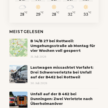
°C
°C
°C
°C
°C
28
29
28
32
33
MEISTGELESEN
B 14/B 27 bei Rottweil:
Umgehungsstraße ab Montag für
vier Wochen voll gesperrt
31. Juli 2026
Lastwagen missachtet Vorfahrt:
Drei Schwerverletzte bei Unfall
auf der B462 bei Rottweil
30. Juli 2026
Unfall auf der B 462 bei
Dunningen: Zwei Verletzte nach
Überholmanöver