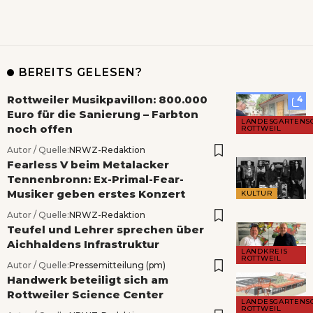
BEREITS GELESEN?
Rottweiler Musikpavillon: 800.000
4
Euro für die Sanierung – Farbton
LANDESGARTENS
noch offen
ROTTWEIL
Autor / Quelle:
NRWZ-Redaktion
Fearless V beim Metalacker
Tennenbronn: Ex-Primal-Fear-
Musiker geben erstes Konzert
KULTUR
Autor / Quelle:
NRWZ-Redaktion
Teufel und Lehrer sprechen über
Aichhaldens Infrastruktur
LANDKREIS
ROTTWEIL
Autor / Quelle:
Pressemitteilung (pm)
Handwerk beteiligt sich am
Rottweiler Science Center
LANDESGARTENS
ROTTWEIL