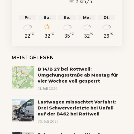
2 km/h
Fr.
Sa.
So.
Mo.
Di.
°C
°C
°C
°C
°C
22
32
35
32
29
MEISTGELESEN
B 14/B 27 bei Rottweil:
Umgehungsstraße ab Montag für
vier Wochen voll gesperrt
31. Juli 2026
Lastwagen missachtet Vorfahrt:
Drei Schwerverletzte bei Unfall
auf der B462 bei Rottweil
30. Juli 2026