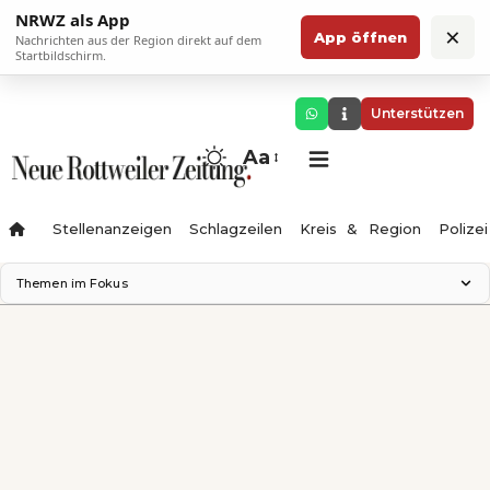
NRWZ als App
×
App öffnen
Nachrichten aus der Region direkt auf dem
Startbildschirm.
Unterstützen
Aa
Stellenanzeigen
Schlagzeilen
Kreis & Region
Polizei
Themen im Fokus
Landesgartenschau 2028
Zimmertheater Rottweil
Science Center
Ferienzauber '26
Testturm
Neckarline
Gäubahn