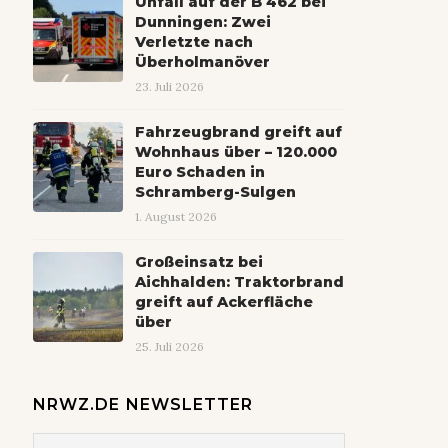
Unfall auf der B 462 bei
Dunningen: Zwei
Verletzte nach
Überholmanöver
23. Juli 2026
Fahrzeugbrand greift auf
Wohnhaus über – 120.000
Euro Schaden in
Schramberg-Sulgen
1. August 2026
Großeinsatz bei
Aichhalden: Traktorbrand
greift auf Ackerfläche
über
25. Juli 2026
NRWZ.DE NEWSLETTER