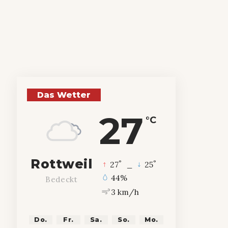
Das Wetter
27
°C
Rottweil
°
°
27
_
25
44%
Bedeckt
3 km/h
Do.
Fr.
Sa.
So.
Mo.