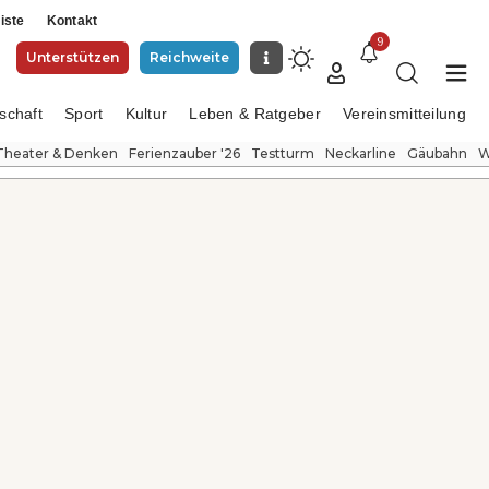
iste
Kontakt
9
Unterstützen
Reichweite
schaft
Sport
Kultur
Leben & Ratgeber
Vereinsmitteilung
Theater & Denken
Ferienzauber '26
Testturm
Neckarline
Gäubahn
W