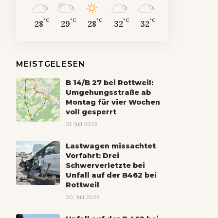
°C
°C
°C
°C
°C
28
29
28
32
32
MEISTGELESEN
B 14/B 27 bei Rottweil:
Umgehungsstraße ab
Montag für vier Wochen
voll gesperrt
31. Juli 2026
Lastwagen missachtet
Vorfahrt: Drei
Schwerverletzte bei
Unfall auf der B462 bei
Rottweil
30. Juli 2026