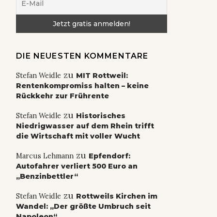
DIE NEUESTEN KOMMENTARE
zu
Stefan Weidle
MIT Rottweil:
Rentenkompromiss halten – keine
Rückkehr zur Frührente
zu
Stefan Weidle
Historisches
Niedrigwasser auf dem Rhein trifft
die Wirtschaft mit voller Wucht
zu
Marcus Lehmann
Epfendorf:
Autofahrer verliert 500 Euro an
„Benzinbettler“
zu
Stefan Weidle
Rottweils Kirchen im
Wandel: „Der größte Umbruch seit
Napoleon“