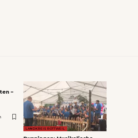
ten –
n
LANDKREIS ROTTWEIL