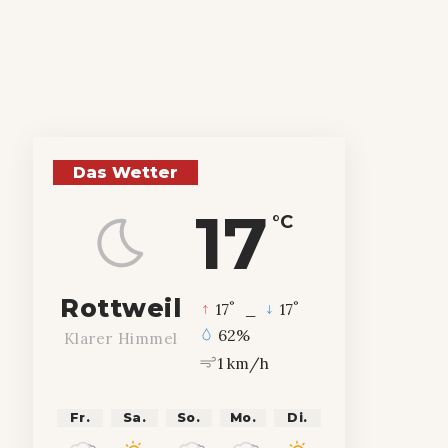
Das Wetter
17
°C
Rottweil
°
°
17
_
17
62%
Klarer Himmel
1 km/h
Fr.
Sa.
So.
Mo.
Di.