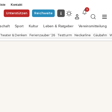
iste
Kontakt
9
Unterstützen
Reichweite
schaft
Sport
Kultur
Leben & Ratgeber
Vereinsmitteilung
Theater & Denken
Ferienzauber '26
Testturm
Neckarline
Gäubahn
W