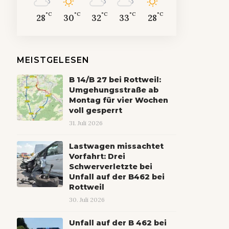
°C
°C
°C
°C
°C
28
30
32
33
28
MEISTGELESEN
B 14/B 27 bei Rottweil:
Umgehungsstraße ab
Montag für vier Wochen
voll gesperrt
31. Juli 2026
Lastwagen missachtet
Vorfahrt: Drei
Schwerverletzte bei
Unfall auf der B462 bei
Rottweil
30. Juli 2026
Unfall auf der B 462 bei