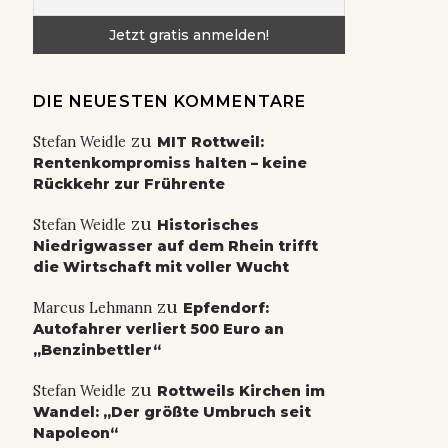
DIE NEUESTEN KOMMENTARE
zu
Stefan Weidle
MIT Rottweil:
Rentenkompromiss halten – keine
Rückkehr zur Frührente
zu
Stefan Weidle
Historisches
Niedrigwasser auf dem Rhein trifft
die Wirtschaft mit voller Wucht
zu
Marcus Lehmann
Epfendorf:
Autofahrer verliert 500 Euro an
„Benzinbettler“
zu
Stefan Weidle
Rottweils Kirchen im
Wandel: „Der größte Umbruch seit
Napoleon“