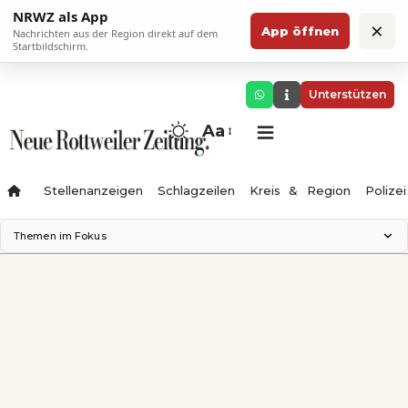
NRWZ als App
×
App öffnen
Nachrichten aus der Region direkt auf dem
Startbildschirm.
Unterstützen
Aa
Stellenanzeigen
Schlagzeilen
Kreis & Region
Polizei
Themen im Fokus
Landesgartenschau 2028
Zimmertheater Rottweil
Science Center
Ferienzauber '26
Testturm
Neckarline
Gäubahn