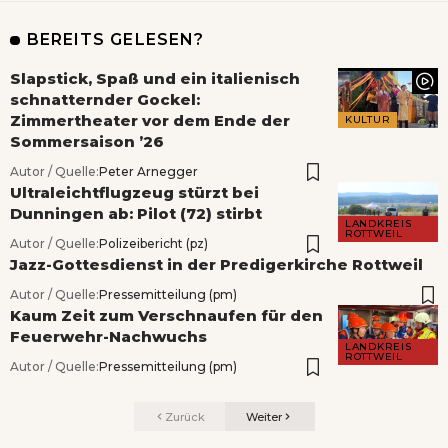
BEREITS GELESEN?
Slapstick, Spaß und ein italienisch
schnatternder Gockel:
Zimmertheater vor dem Ende der
KULTUR
Sommersaison ’26
Autor / Quelle:
Peter Arnegger
Ultraleichtflugzeug stürzt bei
Dunningen ab: Pilot (72) stirbt
LANDKREIS
ROTTWEIL
Autor / Quelle:
Polizeibericht (pz)
Jazz-Gottesdienst in der Predigerkirche Rottweil
Autor / Quelle:
Pressemitteilung (pm)
Kaum Zeit zum Verschnaufen für den
Feuerwehr-Nachwuchs
LANDKREIS
ROTTWEIL
Autor / Quelle:
Pressemitteilung (pm)
Zurück
Weiter