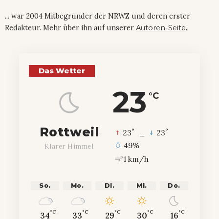
... war 2004 Mitbegründer der NRWZ und deren erster
Redakteur. Mehr über ihn auf unserer
Autoren-Seite
.
Das Wetter
23
°C
Rottweil
°
°
23
_
23
49%
Klarer Himmel
1 km/h
So.
Mo.
Di.
Mi.
Do.
°C
°C
°C
°C
°C
34
33
29
30
16