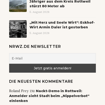
Jähriger aus dem Kreis Rottweil
stürzt 80 Meter ab
5. August 2026
„Mit Herz und Seele Wirt“: Eckhof-
Wirt Armin Daler ist gestorben
5. August 2026
NRWZ.DE NEWSLETTER
DIE NEUESTEN KOMMENTARE
zu
Roland Frey
Nackt-Demo in Rottweil:
Anmelder sieht Stadt beim „Nippelverbot“
einlenken