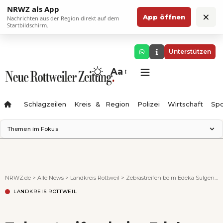
NRWZ als App
×
App öffnen
Nachrichten aus der Region direkt auf dem
Startbildschirm.
Unterstützen
Aa
Schlagzeilen
Kreis & Region
Polizei
Wirtschaft
Spo
Themen im Fokus
Landesgartenschau 2028
Science Center
Staatsmann: Theater & Denken
NRWZ.de
>
Alle News
>
Landkreis Rottweil
>
Zebrastreifen beim Edeka Sulgen erhält Landesförderung
Ferienzauber '26
LANDKREIS ROTTWEIL
Testturm
Neckarline
Gäubahn