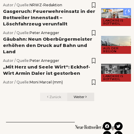
Autor / Quelle:
NRWZ-Redaktion
Gasgeruch: Feuerwehreinsatz in der
5
Rottweiler Innenstadt –
LANDKREIS
Löschfahrzeug verunfallt
ROTTWEIL
Autor / Quelle:
Peter Arnegger
Gäubahn: Neun Oberbürgermeister
erhöhen den Druck auf Bahn und
AUS DER
Land
REGION
Autor / Quelle:
Peter Arnegger
„Mit Herz und Seele Wirt“: Eckhof-
Wirt Armin Daler ist gestorben
LANDKREIS
ROTTWEIL
Autor / Quelle:
Moni Marcel (mm)
Zurück
Weiter