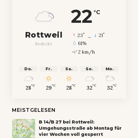
22
°C
Rottweil
°
°
23
_
21
61%
Bedeckt
2 km/h
Do.
Fr.
Sa.
So.
Mo.
°C
°C
°C
°C
°C
28
29
28
32
32
MEISTGELESEN
B 14/B 27 bei Rottweil:
Umgehungsstraße ab Montag für
vier Wochen voll gesperrt