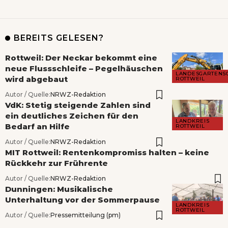
BEREITS GELESEN?
Rottweil: Der Neckar bekommt eine
neue Flussschleife – Pegelhäuschen
LANDESGARTENS
wird abgebaut
ROTTWEIL
Autor / Quelle:
NRWZ-Redaktion
VdK: Stetig steigende Zahlen sind
ein deutliches Zeichen für den
LANDKREIS
Bedarf an Hilfe
ROTTWEIL
Autor / Quelle:
NRWZ-Redaktion
MIT Rottweil: Rentenkompromiss halten – keine
Rückkehr zur Frührente
Autor / Quelle:
NRWZ-Redaktion
Dunningen: Musikalische
Unterhaltung vor der Sommerpause
LANDKREIS
ROTTWEIL
Autor / Quelle:
Pressemitteilung (pm)