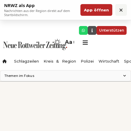
NRWZ als App
×
App öffnen
Nachrichten aus der Region direkt auf dem
Startbildschirm.
Unterstützen
Aa
Schlagzeilen
Kreis & Region
Polizei
Wirtschaft
Spo
Themen im Fokus
Landesgartenschau 2028
Science Center
Staatsmann: Theater & Denken
Ferienzauber '26
Testturm
Neckarline
Gäubahn