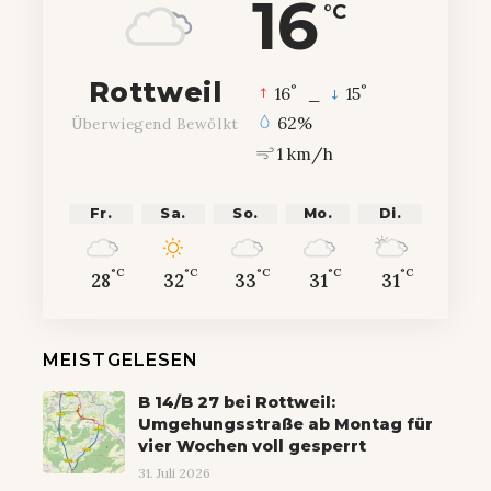
16
°C
Rottweil
°
°
16
_
15
62%
Überwiegend Bewölkt
1 km/h
Fr.
Sa.
So.
Mo.
Di.
°C
°C
°C
°C
°C
28
32
33
31
31
MEISTGELESEN
B 14/B 27 bei Rottweil:
Umgehungsstraße ab Montag für
vier Wochen voll gesperrt
31. Juli 2026