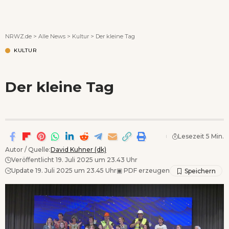
Wenn Orte erzählen ...
NRWZ.de
>
Alle News
>
Kultur
>
Der kleine Tag
KULTUR
Der kleine Tag
Lesezeit 5 Min.
Autor / Quelle:
David Kuhner (dk)
Veröffentlicht 19. Juli 2025 um 23.43 Uhr
Update 19. Juli 2025 um 23.45 Uhr
▣
PDF erzeugen