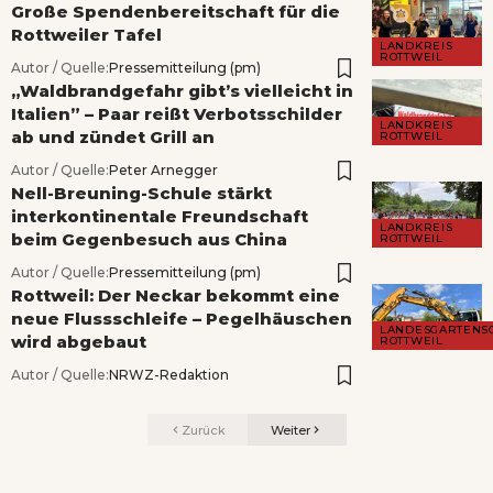
Große Spendenbereitschaft für die
Rottweiler Tafel
LANDKREIS
ROTTWEIL
Autor / Quelle:
Pressemitteilung (pm)
„Waldbrandgefahr gibt’s vielleicht in
Italien” – Paar reißt Verbotsschilder
LANDKREIS
ab und zündet Grill an
ROTTWEIL
Autor / Quelle:
Peter Arnegger
Nell-Breuning-Schule stärkt
interkontinentale Freundschaft
LANDKREIS
beim Gegenbesuch aus China
ROTTWEIL
Autor / Quelle:
Pressemitteilung (pm)
Rottweil: Der Neckar bekommt eine
neue Flussschleife – Pegelhäuschen
LANDESGARTENS
wird abgebaut
ROTTWEIL
Autor / Quelle:
NRWZ-Redaktion
Zurück
Weiter