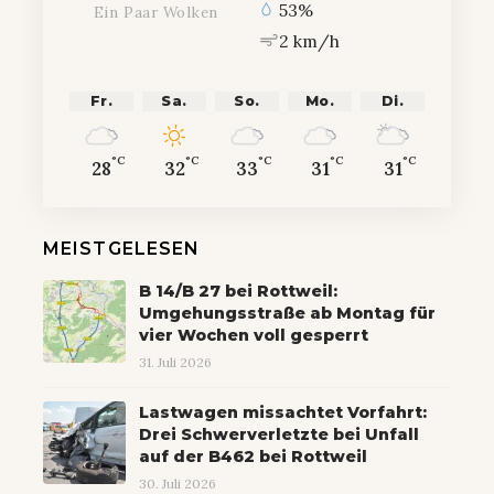
53%
Ein Paar Wolken
2 km/h
Fr.
Sa.
So.
Mo.
Di.
°C
°C
°C
°C
°C
28
32
33
31
31
MEISTGELESEN
B 14/B 27 bei Rottweil:
Umgehungsstraße ab Montag für
vier Wochen voll gesperrt
31. Juli 2026
Lastwagen missachtet Vorfahrt:
Drei Schwerverletzte bei Unfall
auf der B462 bei Rottweil
30. Juli 2026