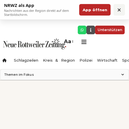
NRWZ als App
×
App öffnen
Nachrichten aus der Region direkt auf dem
Startbildschirm.
Unterstützen
Aa
Schlagzeilen
Kreis & Region
Polizei
Wirtschaft
Spo
Themen im Fokus
Landesgartenschau 2028
Science Center
Staatsmann: Theater & Denken
Ferienzauber '26
Testturm
Neckarline
Gäubahn