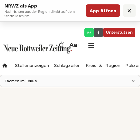
NRWZ als App
×
App öffnen
Nachrichten aus der Region direkt auf dem
Startbildschirm.
Unterstützen
Aa
Stellenanzeigen
Schlagzeilen
Kreis & Region
Polizei
Themen im Fokus
Landesgartenschau 2028
Zimmertheater Rottweil
Science Center
Ferienzauber '26
Testturm
Neckarline
Gäubahn