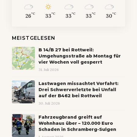
°C
°C
°C
°C
°C
26
33
33
33
30
MEISTGELESEN
B 14/B 27 bei Rottweil:
Umgehungsstraße ab Montag für
vier Wochen voll gesperrt
31. Juli 2026
Lastwagen missachtet Vorfahrt:
Drei Schwerverletzte bei Unfall
auf der B462 bei Rottweil
30. Juli 2026
Fahrzeugbrand greift auf
Wohnhaus über – 120.000 Euro
Schaden in Schramberg-Sulgen
1. August 2026