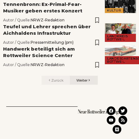
Tennenbronn: Ex-Primal-Fear-
Musiker geben erstes Konzert
KULTUR
Autor / Quelle:
NRWZ-Redaktion
Teufel und Lehrer sprechen über
Aichhaldens Infrastruktur
LANDKREIS
ROTTWEIL
Autor / Quelle:
Pressemitteilung (pm)
Handwerk beteiligt sich am
Rottweiler Science Center
LANDESGARTENS
ROTTWEIL
Autor / Quelle:
NRWZ-Redaktion
Zurück
Weiter