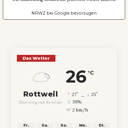
NRWZ bei Google bevorzugen
Das Wetter
26
°C
Rottweil
°
°
27
_
25
39%
Überwiegend Bewölkt
2 km/h
Fr.
Sa.
So.
Mo.
Di.