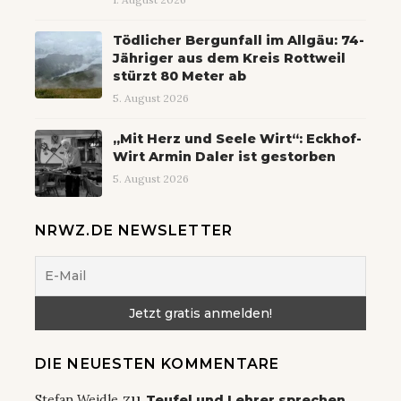
Tödlicher Bergunfall im Allgäu: 74-
Jähriger aus dem Kreis Rottweil
stürzt 80 Meter ab
5. August 2026
„Mit Herz und Seele Wirt“: Eckhof-
Wirt Armin Daler ist gestorben
5. August 2026
NRWZ.DE NEWSLETTER
DIE NEUESTEN KOMMENTARE
zu
Stefan Weidle
Teufel und Lehrer sprechen